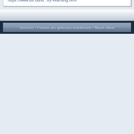
https://www.bsi.bund...ky-Warnung.html
Suchen
·
Forum als gelesen markieren
·
Nach oben