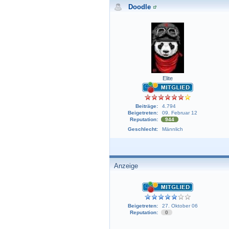
Doodle
Elite
Beiträge:
4.794
Beigetreten:
09. Februar 12
Reputation:
944
Geschlecht:
Männlich
Anzeige
Beigetreten:
27. Oktober 06
Reputation:
0