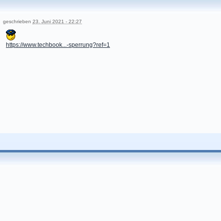
geschrieben
23. Juni 2021 - 22:27
https://www.techbook...-sperrung?ref=1