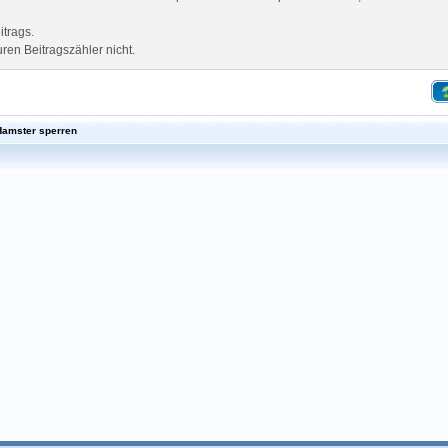
itrags.
en Beitragszähler nicht.
Hamster sperren