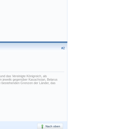
#2
nd das Vereinigte Königreich, als
en jeweils gegenüber Kasachstan, Belarus
die bestehenden Grenzen der Länder, das
Nach oben