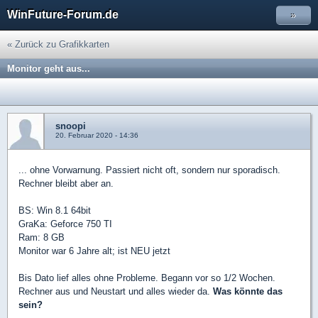
WinFuture-Forum.de
»
« Zurück zu Grafikkarten
Monitor geht aus...
snoopi
20. Februar 2020 - 14:36
... ohne Vorwarnung. Passiert nicht oft, sondern nur sporadisch.
Rechner bleibt aber an.
BS: Win 8.1 64bit
GraKa: Geforce 750 TI
Ram: 8 GB
Monitor war 6 Jahre alt; ist NEU jetzt
Bis Dato lief alles ohne Probleme. Begann vor so 1/2 Wochen.
Rechner aus und Neustart und alles wieder da.
Was könnte das
sein?