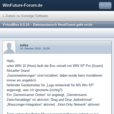
WinFuture-Forum.de
»
« Zurück zu Sonstige Software
VirtualBox 6.0.14 – Dateiaustausch Host/Guest geht nicht
solex
19. Oktober 2019 - 18:50
Hallo,
unter WIN 10 (Host) läuft die Box virtuell mit WIN XP Pro (Guest).
Aktueller Stand:
„Gasterweiterungen“ sind installiert; dabei wurde beim Installieren
immer ein angeblich
fehlender Gerätetreiber für „Logo entwickelt für MS Win XP“
angezeigt, was ich ignorierte (richtig?).
Ein „Gemeinsamer Ordner“ ist angelegt, „Gemeinsame
Zwischenablage“ ist aktiviert; Drag and Drop „bidirektional“,
„Mauszeiger-Integration“ aktiviert. „Host-Only Network“ aktiviert.