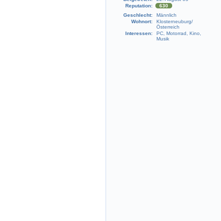
Reputation:
630
Geschlecht:
Männlich
Wohnort:
Klosterneuburg/
Österreich
Interessen:
PC, Motorrad, Kino,
Musik