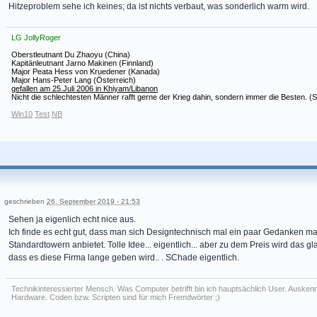
Hitzeproblem sehe ich keines; da ist nichts verbaut, was sonderlich warm wird.
LG JollyRoger
Oberstleutnant Du Zhaoyu (China)
Kapitänleutnant Jarno Makinen (Finnland)
Major Peata Hess von Kruedener (Kanada)
Major Hans-Peter Lang (Österreich)
gefallen am 25.Juli 2006 in Khiyam/Libanon
Nicht die schlechtesten Männer rafft gerne der Krieg dahin, sondern immer die Besten. (
Win10
Test
NB
geschrieben
26. September 2019 - 21:53
Sehen ja eigenlich echt nice aus.
Ich finde es echt gut, dass man sich Designtechnisch mal ein paar Gedanken ma
Standardtowern anbietet. Tolle Idee... eigentlich... aber zu dem Preis wird das gl
dass es diese Firma lange geben wird.. . SChade eigentlich.
Technikinteressierter Mensch. Was Computer betrifft bin ich hauptsächlich User. Auskenn
Hardware. Coden bzw. Scripten sind für mich Fremdwörter ;)