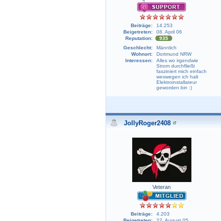
Beiträge:
14.253
Beigetreten:
08. April 06
Reputation:
935
Geschlecht:
Männlich
Wohnort:
Dortmund NRW
Interessen:
Alles wo irgendwie
Strom durchfließt
fasziniert mich einfach
weswegen ich halt
Elektroinstallateur
geworden bin :)
JollyRoger2408
Veteran
Beiträge:
4.203
Beigetreten:
22. August 05