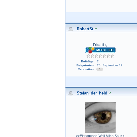
RobertSt
Frischling
Beiträge:
2
Beigetreten:
26. September 19
Reputation:
0
Stefan_der_held
>>Eierlegende-Woll-Milch-Sau<<