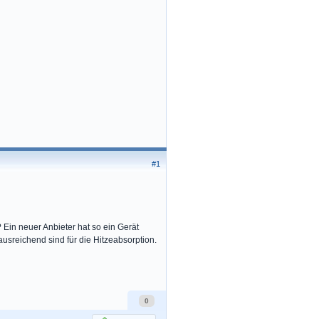
#1
in neuer Anbieter hat so ein Gerät
 ausreichend sind für die Hitzeabsorption.
0