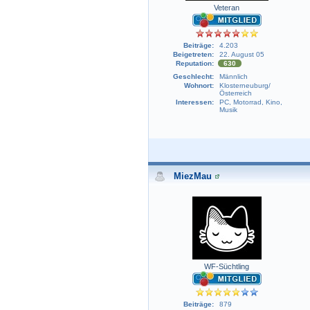
Veteran
Beiträge:
4.203
Beigetreten:
22. August 05
Reputation:
630
Geschlecht:
Männlich
Wohnort:
Klosterneuburg/
Österreich
Interessen:
PC, Motorrad, Kino,
Musik
MiezMau
WF-Süchtling
Beiträge:
879