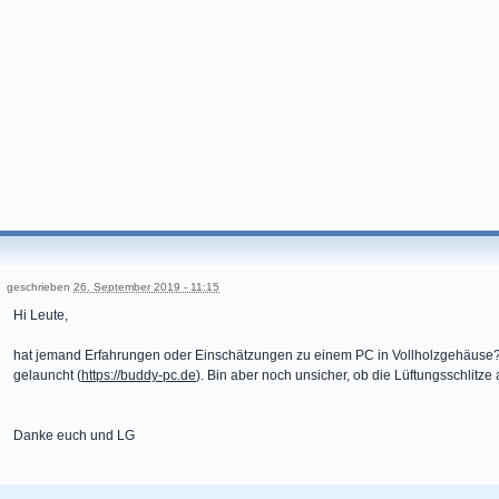
geschrieben
26. September 2019 - 11:15
Hi Leute,
hat jemand Erfahrungen oder Einschätzungen zu einem PC in Vollholzgehäuse? E
gelauncht (
https://buddy-pc.de
). Bin aber noch unsicher, ob die Lüftungsschlitze
Danke euch und LG