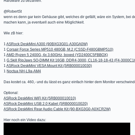
Hardware zu bezahlen.
@RobertSt
wenn es denn gar kein Gehäuse gibt, welches dir gefällt, wäre ein System, be
machen kann, ja eventuell auch eine Möglichkeit.
Wie zB hier:
1
ASRock DeskMini A300 (90BXG3G01-A30GA0W)
1
Corsair Force Series MP510 480GB, M.2 (CSSD-F480GBMP510)
1
AMD Ryzen 5 2400G, 4x 3.60GHz, boxed (YD2400C5FBBOX)
1
G.Skill RipJaws SO-DIMM Kit 16GB, DDR4-3000, CL16-18-18-43 (F4-3000C
1
ASRock DeskMini VESA Mount Kit (5RB000010030)
1
Noctua NH-L9a-AM4
Das kostet ca. 460,- und du lässt es ganz einfach hinter dem Monitor verschwind
Optional:
ASRock DeskMini WiFi Kit (5RB000010010)
ASRock DeskMini USB 2.0 Kabel (5RB000010020)
ASRock DeskMini Rear Audio Cable Kit (90-BXG3G0-A0XCR2W)
Hier noch ein Video dazu: