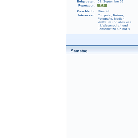
Beigetreten:
08. September 09
Reputation:
116
Geschlecht:
Männlich
Interessen:
Computer, Reisen,
Fotografie, Medien,
Weltraum und alles was
mit Wissenschaft und
Fortschritt zu tun hat ;)
_Samstag_