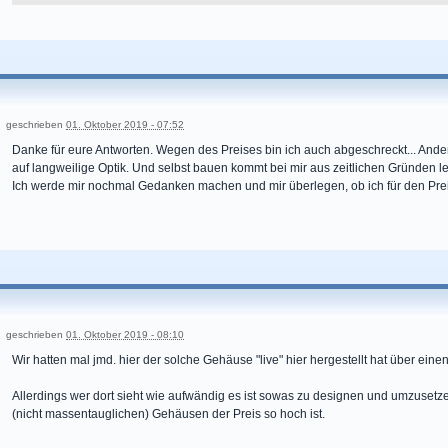
geschrieben
01. Oktober 2019 - 07:52
Danke für eure Antworten. Wegen des Preises bin ich auch abgeschreckt... Ande
auf langweilige Optik. Und selbst bauen kommt bei mir aus zeitlichen Gründen lei
Ich werde mir nochmal Gedanken machen und mir überlegen, ob ich für den Preis
geschrieben
01. Oktober 2019 - 08:10
Wir hatten mal jmd. hier der solche Gehäuse "live" hier hergestellt hat über einen 
Allerdings wer dort sieht wie aufwändig es ist sowas zu designen und umzusetze
(nicht massentauglichen) Gehäusen der Preis so hoch ist.