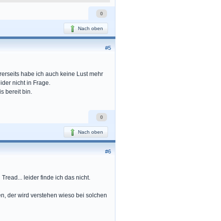
0
Nach oben
#5
rerseits habe ich auch keine Lust mehr
der nicht in Frage.
 bereit bin.
0
Nach oben
#6
Tread... leider finde ich das nicht.
n, der wird verstehen wieso bei solchen