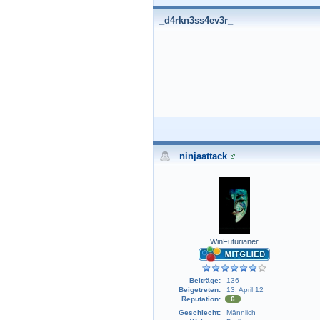
_d4rkn3ss4ev3r_
ninjaattack
WinFuturianer
Beiträge:
136
Beigetreten:
13. April 12
Reputation:
6
Geschlecht:
Männlich