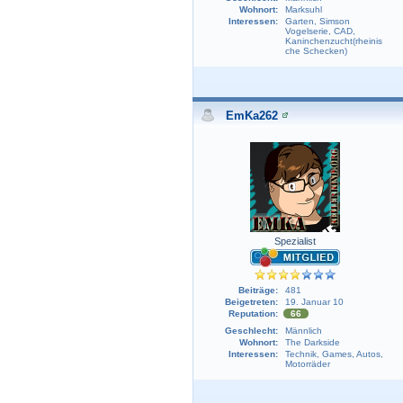
Wohnort:
Marksuhl
Interessen:
Garten, Simson
Vogelserie, CAD,
Kaninchenzucht(rheinis
che Schecken)
EmKa262
Spezialist
Beiträge:
481
Beigetreten:
19. Januar 10
Reputation:
66
Geschlecht:
Männlich
Wohnort:
The Darkside
Interessen:
Technik, Games, Autos,
Motorräder