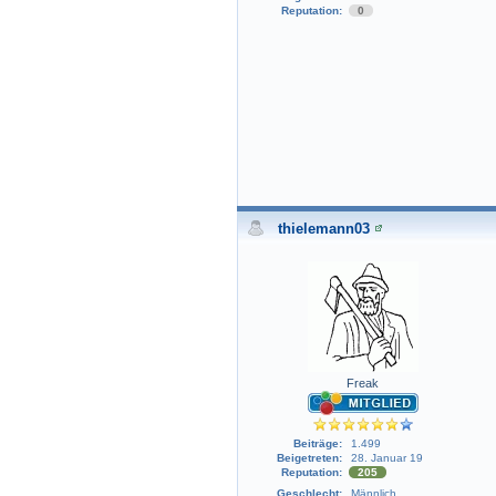
Reputation:
0
thielemann03
Freak
Beiträge:
1.499
Beigetreten:
28. Januar 19
Reputation:
205
Geschlecht:
Männlich