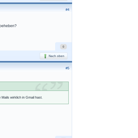
#4
u beheben?
0
Nach oben
#5
Mails wirklich in Gmail hast.