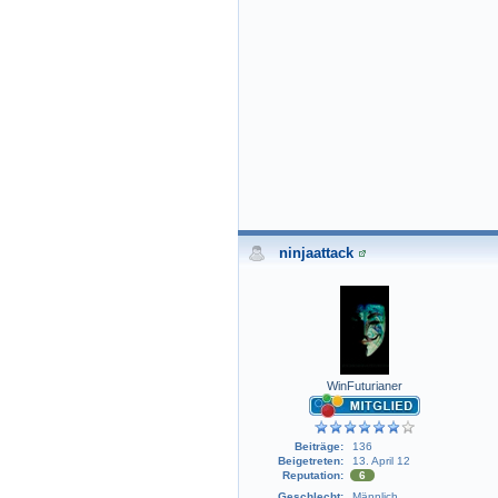
ninjaattack
WinFuturianer
Beiträge:
136
Beigetreten:
13. April 12
Reputation:
6
Geschlecht:
Männlich