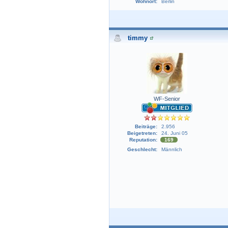
Wohnort:
Berlin
timmy
WF-Senior
Beiträge:
2.956
Beigetreten:
24. Juni 05
Reputation:
169
Geschlecht:
Männlich