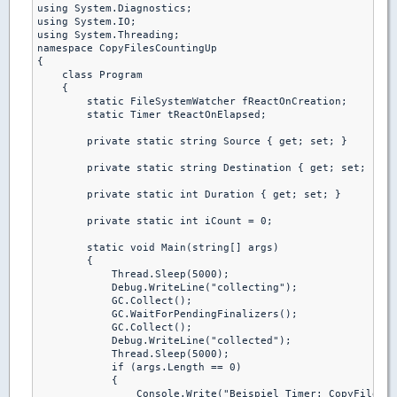
using System.Diagnostics;

using System.IO;

using System.Threading;

namespace CopyFilesCountingUp

{

    class Program

    {

        static FileSystemWatcher fReactOnCreation;

        static Timer tReactOnElapsed;

        private static string Source { get; set; }

        private static string Destination { get; set; }

        private static int Duration { get; set; }

        private static int iCount = 0;

        static void Main(string[] args)

        {

            Thread.Sleep(5000);

            Debug.WriteLine("collecting");

            GC.Collect();

            GC.WaitForPendingFinalizers();

            GC.Collect();

            Debug.WriteLine("collected");

            Thread.Sleep(5000);

            if (args.Length == 0)

            {

                Console.Write("Beispiel Timer: CopyFilesCo