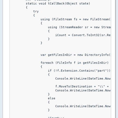
        static void tCallBack(Object state)

        {

            try

            {

                using (FileStream fs = new FileStream(Envi
                {

                    using (StreamReader sr = new StreamRea
                    {

                        iCount = Convert.ToInt32(sr.ReadLi
                    }

                }

                var getFilesInDir = new DirectoryInfo(Sour
                foreach (FileInfo f in getFilesInDir)

                {

                    if (!f.Extension.Contains("part"))

                    {

                        Console.WriteLine(DateTime.Now.ToS
                        f.MoveTo(Destination + "\\" + iCou
                        Console.WriteLine(DateTime.Now.ToS
                    }

                    else

                    {

                        Console.WriteLine(DateTime.Now.ToS
                    }
