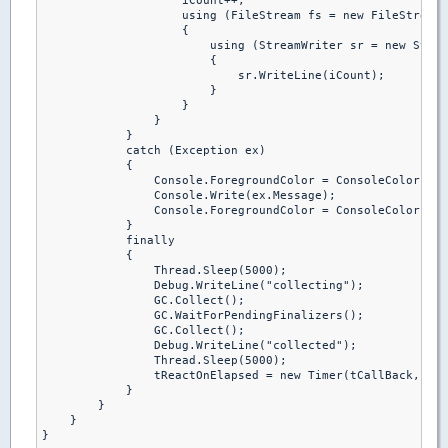
                    iCount++;

                    using (FileStream fs = new FileStream(
                    {

                        using (StreamWriter sr = new Strea
                        {

                            sr.WriteLine(iCount);

                        }

                    }

                }

            }

            catch (Exception ex)

            {

                Console.ForegroundColor = ConsoleColor.Dar
                Console.Write(ex.Message);

                Console.ForegroundColor = ConsoleColor.Gra
            }

            finally

            {

                Thread.Sleep(5000);

                Debug.WriteLine("collecting");

                GC.Collect();

                GC.WaitForPendingFinalizers();

                GC.Collect();

                Debug.WriteLine("collected");

                Thread.Sleep(5000);

                tReactOnElapsed = new Timer(tCallBack, nul
            }

        }

    }

}
