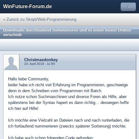
WinFuture-Forum.de
»
« Zurück zu Skript/Web-Programmierung
Downloads durchlaufend nummerieren und in einen neuen Ordner
verschieb
Christmasdonkey
23. April 2019 - 11:55
Hallo liebe Community,
leider habe ich nicht viel Erfahrung im Programmieren, geschweige
denn in dem Schreiben vom Programmen mit Batch.
Ich nutze schon Suchmaschinen und diverse Foren als Hilfe, aber
spätestens bei der Syntax hapert es dann richtig… deswegen hoffe
ich hier auf Hilfe!
Ich möchte eine Vielzahl an Dateien nach und nach runterladen, die
ich fortlaufend nummerieren (zwecks späterer Sortierung) möchte.
Ich habe auch schon folgenden Code gefunden: