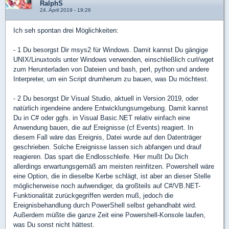
RalphS
24. April 2019 - 19:26
Ich seh spontan drei Möglichkeiten:
- 1 Du besorgst Dir msys2 für Windows. Damit kannst Du gängige
UNIX/Linuxtools unter Windows verwenden, einschließlich curl/wget
zum Herunterladen von Dateien und bash, perl, python und andere
Interpreter, um ein Script drumherum zu bauen, was Du möchtest.
- 2 Du besorgst Dir Visual Studio, aktuell in Version 2019, oder
natürlich irgendeine andere Entwicklungsumgebung. Damit kannst
Du in C# oder ggfs. in Visual Basic.NET relativ einfach eine
Anwendung bauen, die auf Ereignisse (cf Events) reagiert. In
diesem Fall wäre das Ereignis, Datei wurde auf den Datenträger
geschrieben. Solche Ereignisse lassen sich abfangen und drauf
reagieren. Das spart die Endlosschleife. Hier mußt Du Dich
allerdings erwartungsgemäß am meisten reinfitzen. Powershell wäre
eine Option, die in dieselbe Kerbe schlägt, ist aber an dieser Stelle
möglicherweise noch aufwendiger, da großteils auf C#/VB.NET-
Funktionalität zurückgegriffen werden muß, jedoch die
Ereignisbehandlung durch PowerShell selbst gehandhabt wird.
Außerdem müßte die ganze Zeit eine Powershell-Konsole laufen,
was Du sonst nicht hättest.