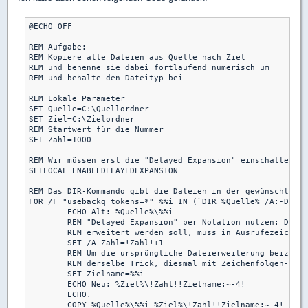
@ECHO OFF

REM Aufgabe:

REM Kopiere alle Dateien aus Quelle nach Ziel

REM und benenne sie dabei fortlaufend numerisch um

REM und behalte den Dateityp bei

REM Lokale Parameter

SET Quelle=C:\Quellordner

SET Ziel=C:\Zielordner

REM Startwert für die Nummer

SET Zahl=1000

REM Wir müssen erst die "Delayed Expansion" einschalten 

SETLOCAL ENABLEDELAYEDEXPANSION

REM Das DIR-Kommando gibt die Dateien in der gewünschten F
FOR /F "usebackq tokens=*" %%i IN (`DIR %Quelle% /A:-D /B`
	ECHO Alt: %Quelle%\%%i

	REM "Delayed Expansion" per Notation nutzen: Die Variable, die in jedem Durchlauf

	REM erweitert werden soll, muss in Ausrufezeichen eingefasst sein

	SET /A Zahl=!Zahl!+1

	REM Um die ursprüngliche Dateierweiterung beizubehalten, hier nochmal

	REM derselbe Trick, diesmal mit Zeichenfolgen-Funktion (4 letzte Zeichen)

	SET Zielname=%%i

	ECHO Neu: %Ziel%\!Zahl!!Zielname:~-4!

	ECHO.

	COPY %Quelle%\%%i %Ziel%\!Zahl!!Zielname:~-4!
