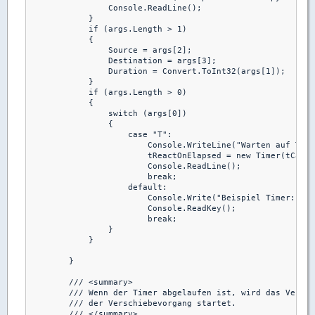
                Console.ReadLine();

            }

            if (args.Length > 1)

            {

                Source = args[2];

                Destination = args[3];

                Duration = Convert.ToInt32(args[1]);

            }

            if (args.Length > 0)

            {

                switch (args[0])

                {

                    case "T":

                        Console.WriteLine("Warten auf Time
                        tReactOnElapsed = new Timer(tCallB
                        Console.ReadLine();

                        break;

                    default:

                        Console.Write("Beispiel Timer: Cop
                        Console.ReadKey();

                        break;

                }

            }

        }

        /// <summary>

        /// Wenn der Timer abgelaufen ist, wird das Verzei
        /// der Verschiebevorgang startet. 

        /// </summary>
