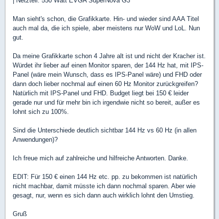
| Netzteil: 550 Watt EVGA SuperNova G3
Man sieht's schon, die Grafikkarte. Hin- und wieder sind AAA Titel
auch mal da, die ich spiele, aber meistens nur WoW und LoL. Nun
gut.
Da meine Grafikkarte schon 4 Jahre alt ist und nicht der Kracher ist.
Würdet ihr lieber auf einen Monitor sparen, der 144 Hz hat, mit IPS-
Panel (wäre mein Wunsch, dass es IPS-Panel wäre) und FHD oder
dann doch lieber nochmal auf einen 60 Hz Monitor zurückgreifen?
Natürlich mit IPS-Panel und FHD. Budget liegt bei 150 € leider
gerade nur und für mehr bin ich irgendwie nicht so bereit, außer es
lohnt sich zu 100%.
Sind die Unterschiede deutlich sichtbar 144 Hz vs 60 Hz (in allen
Anwendungen)?
Ich freue mich auf zahlreiche und hilfreiche Antworten. Danke.
EDIT: Für 150 € einen 144 Hz etc. pp. zu bekommen ist natürlich
nicht machbar, damit müsste ich dann nochmal sparen. Aber wie
gesagt, nur, wenn es sich dann auch wirklich lohnt den Umstieg.
Gruß