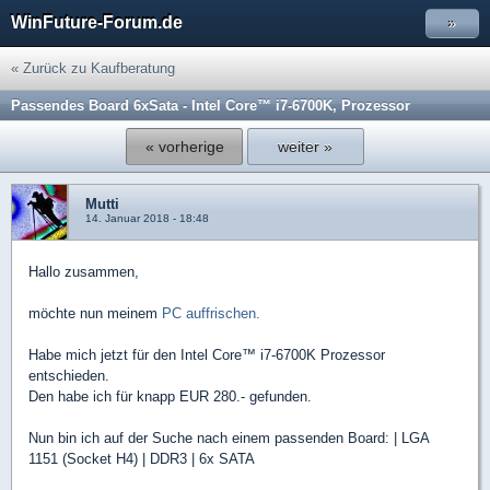
WinFuture-Forum.de
»
« Zurück zu Kaufberatung
Passendes Board 6xSata - Intel Core™ i7-6700K, Prozessor
« vorherige
weiter »
Mutti
14. Januar 2018 - 18:48
Hallo zusammen,
möchte nun meinem
PC auffrischen.
Habe mich jetzt für den Intel Core™ i7-6700K Prozessor
entschieden.
Den habe ich für knapp EUR 280.- gefunden.
Nun bin ich auf der Suche nach einem passenden Board: | LGA
1151 (Socket H4) | DDR3 | 6x SATA