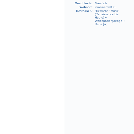
Geschlecht:
Männlich
Wohnort:
inmeinerwelt.at
Interessen:
''Herzliche'' Musik
(Renaissance bis
Heute) +
Waldspaziergaenge +
Ruhe [o;