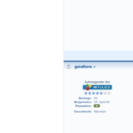
geistform
Aufsteigender Ast
Beiträge:
82
Beigetreten:
25. April 06
Reputation:
3
Geschlecht:
Männlich