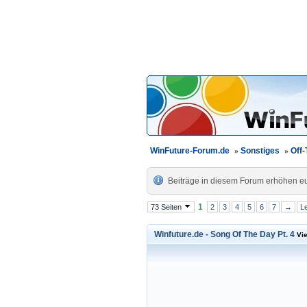
WinFuture-Forum.de
»
Sonstiges
»
Off-
Beiträge in diesem Forum erhöhen eur
1
73 Seiten
2
3
4
5
6
7
→
Le
Winfuture.de - Song Of The Day Pt. 4
Vie