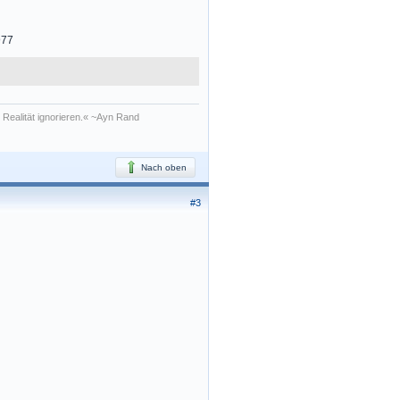
977
 Realität ignorieren.« ~Ayn Rand
Nach oben
#3