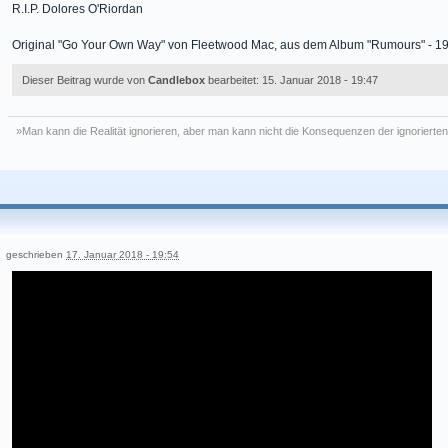
R.I.P. Dolores O'Riordan
Original "Go Your Own Way" von Fleetwood Mac, aus dem Album "Rumours" - 1
Dieser Beitrag wurde von
Candlebox
bearbeitet: 15. Januar 2018 - 19:47
»Man kann die Realität ignorieren, aber man kann nicht die Konsequenzen der ignorierten
geschrieben
17. Januar 2018 - 19:54