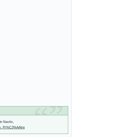
 in Navès,
.ges_Pr%C3%AAtre