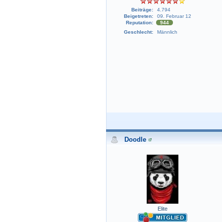
Beiträge:
4.794
Beigetreten:
09. Februar 12
Reputation:
944
Geschlecht:
Männlich
Doodle
Elite