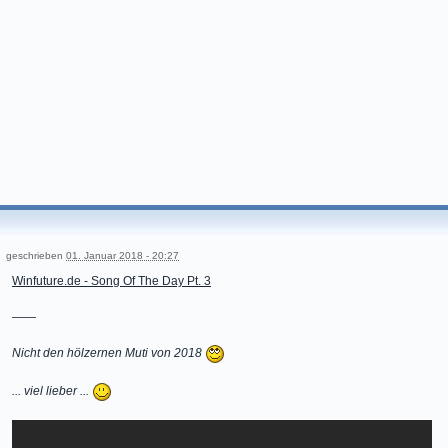
geschrieben
01. Januar 2018 - 20:27
Winfuture.de - Song Of The Day Pt. 3
——
Nicht den hölzernen Muti von 2018
... viel lieber ...