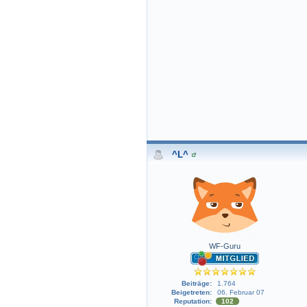
^L^
WF-Guru
Beiträge:
1.764
Beigetreten:
06. Februar 07
Reputation:
102