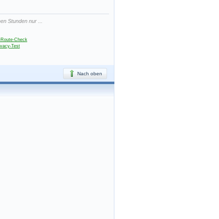
en Stunden nur ...
-Route-Check
ivacy-Test
Nach oben