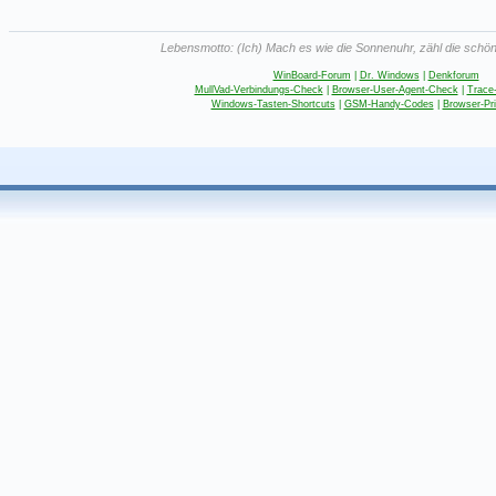
Lebensmotto: (Ich) Mach es wie die Sonnenuhr, zähl die schön
WinBoard-Forum
|
Dr. Windows
|
Denkforum
MullVad-Verbindungs-Check
|
Browser-User-Agent-Check
|
Trace
Windows-Tasten-Shortcuts
|
GSM-Handy-Codes
|
Browser-Pr