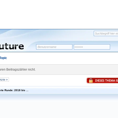
Topic
en Beitragszähler nicht.
tzte »
DIESES THEMA I
rte Runde: 2018 bis ...