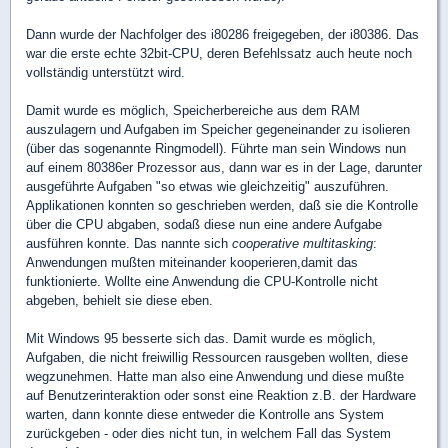
Dann wurde der Nachfolger des i80286 freigegeben, der i80386. Das
war die erste echte 32bit-CPU, deren Befehlssatz auch heute noch
vollständig unterstützt wird.
Damit wurde es möglich, Speicherbereiche aus dem RAM
auszulagern und Aufgaben im Speicher gegeneinander zu isolieren
(über das sogenannte Ringmodell). Führte man sein Windows nun
auf einem 80386er Prozessor aus, dann war es in der Lage, darunter
ausgeführte Aufgaben "so etwas wie gleichzeitig" auszuführen.
Applikationen konnten so geschrieben werden, daß sie die Kontrolle
über die CPU abgaben, sodaß diese nun eine andere Aufgabe
ausführen konnte. Das nannte sich
cooperative multitasking
:
Anwendungen mußten miteinander kooperieren,damit das
funktionierte. Wollte eine Anwendung die CPU-Kontrolle nicht
abgeben, behielt sie diese eben.
Mit Windows 95 besserte sich das. Damit wurde es möglich,
Aufgaben, die nicht freiwillig Ressourcen rausgeben wollten, diese
wegzunehmen. Hatte man also eine Anwendung und diese mußte
auf Benutzerinteraktion oder sonst eine Reaktion z.B. der Hardware
warten, dann konnte diese entweder die Kontrolle ans System
zurückgeben - oder dies nicht tun, in welchem Fall das System