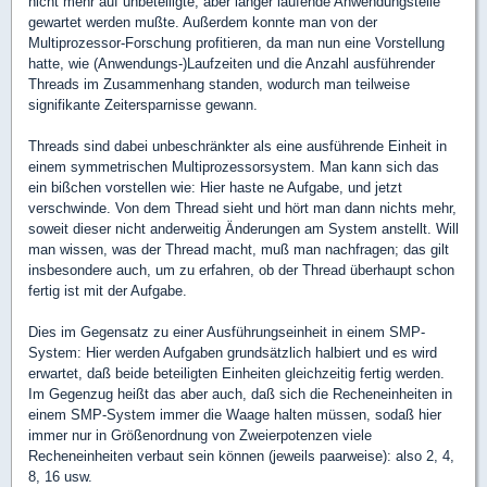
nicht mehr auf unbeteiligte, aber länger laufende Anwendungsteile
gewartet werden mußte. Außerdem konnte man von der
Multiprozessor-Forschung profitieren, da man nun eine Vorstellung
hatte, wie (Anwendungs-)Laufzeiten und die Anzahl ausführender
Threads im Zusammenhang standen, wodurch man teilweise
signifikante Zeitersparnisse gewann.
Threads sind dabei unbeschränkter als eine ausführende Einheit in
einem symmetrischen Multiprozessorsystem. Man kann sich das
ein bißchen vorstellen wie: Hier haste ne Aufgabe, und jetzt
verschwinde. Von dem Thread sieht und hört man dann nichts mehr,
soweit dieser nicht anderweitig Änderungen am System anstellt. Will
man wissen, was der Thread macht, muß man nachfragen; das gilt
insbesondere auch, um zu erfahren, ob der Thread überhaupt schon
fertig ist mit der Aufgabe.
Dies im Gegensatz zu einer Ausführungseinheit in einem SMP-
System: Hier werden Aufgaben grundsätzlich halbiert und es wird
erwartet, daß beide beteiligten Einheiten gleichzeitig fertig werden.
Im Gegenzug heißt das aber auch, daß sich die Recheneinheiten in
einem SMP-System immer die Waage halten müssen, sodaß hier
immer nur in Größenordnung von Zweierpotenzen viele
Recheneinheiten verbaut sein können (jeweils paarweise): also 2, 4,
8, 16 usw.