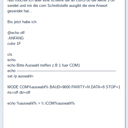
Nun möchte ich aber eine schleife die an com1-30 die werte 1-30
sendet und mir die com Schnittstelle ausgibt die eine Anwort
gesendet hat...
Bis jetzt habe ich:
@echo off
:ANFANG
color 1F
cls
echo.
echo Bitte Auswahl treffen z.B 1 fuer COM1
echo ---------------------------------------------------------------------------------------
set /p auswahl=
MODE COM%auswahl% BAUD=9600 PARITY=N DATA=8 STOP=1
rts=off dtr=off
echo %auswahl% > \\.\COM%auswahl%