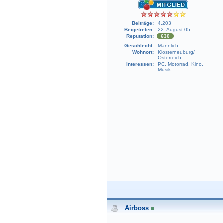
Beiträge:
4.203
Beigetreten:
22. August 05
Reputation:
630
Geschlecht:
Männlich
Wohnort:
Klosterneuburg/
Österreich
Interessen:
PC, Motorrad, Kino,
Musik
Airboss