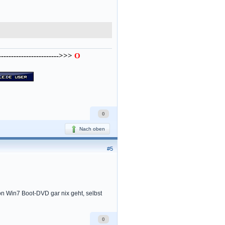
---------------------->>>
O
0
Nach oben
#5
n Win7 Boot-DVD gar nix geht, selbst
0