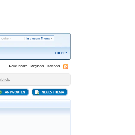
in diesem Thema
HILFE
Neue Inhalte
Mitglieder
Kalender
rblick
.
ANTWORTEN
NEUES THEMA