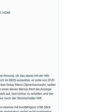
I, HDMI
ine Ahnung, ob das etwas mit der Win
n ich im BIOS auswähle, er solle von DVD
uf das Setup Menü (Sprachauswahl, später
b einer dieser Menüs friert die Anzeige
erk auf, laut hörbar zu arbeiten und der
ur noch der Stromschalter hilft.
hes ebenso mit bootfähigem USB-Stick
Installation verlief recht problemlos