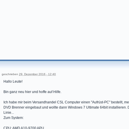
geschrieben
29. Dezember 2016 - 12:40
Hallo Leute!
Bin ganz neu hier und hoffe auf Hilfe.
Ich habe mir beim Versandhandel CSL Computer einen "Aufrüst-PC" bestellt, me
DVD Brenner eingebaut und wollte dann Windows 7 Ultimate 64bit installieren. D
Linie...
Zum System:
CPU: AMD A10-9700 APU