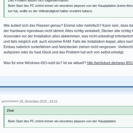
Das Problem äußert sich folgendermaßen:
Beim Start des PC ertönt immer ein einzelnes piepsen von der Hauptplatine (keine Ahnu
tun hat, wollte es der Vollständigkeit halber erwähnt haben).
Wie äußert sich das Piepsen genau? Einmal oder mehrfach? Kann sein, dass das 
der Hardware irgendwas nicht stimmt. Alles richtig verkabelt, Stecker alle richtig 
Ansonsten vor der Installation alles abklemmen, was nicht unbedingt erforderli
und falls möglich evtl. auch einzelne RAM. Falls die Installation klappt, alles 
Einbau natürlich runterfahren und Netzstecker ziehen nicht vergessen. Vielleicht
aufspüren oder du hast Glück und das Problem hat sich von selbst erledigt.
Was für eine Windows-ISO nutzt du? Ist sie aktuell?
http://winfuture.de/news,955
geschrieben
29. Dezember 2016 - 19:21
Zitat
Beim Start des PC ertönt immer ein einzelnes piepsen von der Hauptplatine