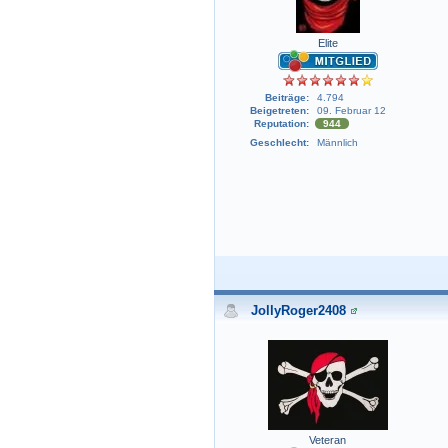
Elite
Beiträge:
4.794
Beigetreten:
09. Februar 12
Reputation:
944
Geschlecht:
Männlich
JollyRoger2408
Veteran