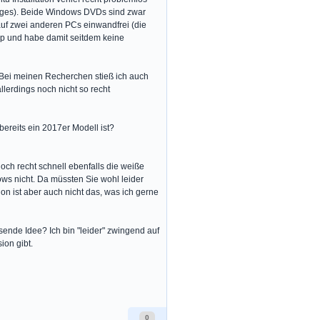
rages). Beide Windows DVDs sind zwar
 auf zwei anderen PCs einwandfrei (die
top und habe damit seitdem keine
f. Bei meinen Recherchen stieß ich auch
lerdings noch nicht so recht
ereits ein 2017er Modell ist?
doch recht schnell ebenfalls die weiße
ows nicht. Da müssten Sie wohl leider
on ist aber auch nicht das, was ich gerne
ende Idee? Ich bin "leider" zwingend auf
ion gibt.
0