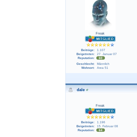
Freak
Beiträge:
1.107
Beigetreten:
27. Januar 07
Reputation:
60
Geschlecht:
Männlich
Wohnort:
Area 51
dale
Freak
Beiträge:
1.196
Beigetreten:
15. Februar 08
Reputation:
64