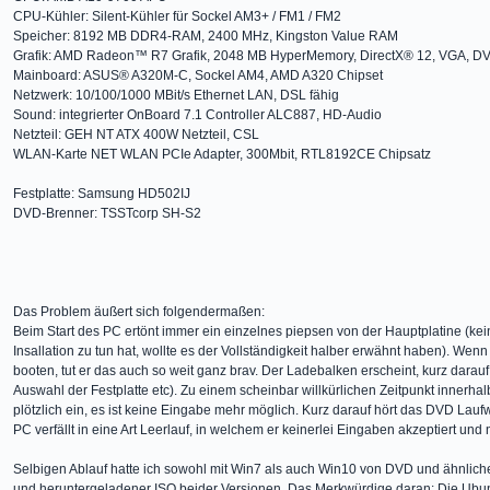
CPU-Kühler: Silent-Kühler für Sockel AM3+ / FM1 / FM2
Speicher: 8192 MB DDR4-RAM, 2400 MHz, Kingston Value RAM
Grafik: AMD Radeon™ R7 Grafik, 2048 MB HyperMemory, DirectX® 12, VGA, DV
Mainboard: ASUS® A320M-C, Sockel AM4, AMD A320 Chipset
Netzwerk: 10/100/1000 MBit/s Ethernet LAN, DSL fähig
Sound: integrierter OnBoard 7.1 Controller ALC887, HD-Audio
Netzteil: GEH NT ATX 400W Netzteil, CSL
WLAN-Karte NET WLAN PCIe Adapter, 300Mbit, RTL8192CE Chipsatz
Festplatte: Samsung HD502IJ
DVD-Brenner: TSSTcorp SH-S2
Das Problem äußert sich folgendermaßen:
Beim Start des PC ertönt immer ein einzelnes piepsen von der Hauptplatine (ke
Insallation zu tun hat, wollte es der Vollständigkeit halber erwähnt haben). Wen
booten, tut er das auch so weit ganz brav. Der Ladebalken erscheint, kurz dara
Auswahl der Festplatte etc). Zu einem scheinbar willkürlichen Zeitpunkt innerhal
plötzlich ein, es ist keine Eingabe mehr möglich. Kurz darauf hört das DVD Laufw
PC verfällt in eine Art Leerlauf, in welchem er keinerlei Eingaben akzeptiert und n
Selbigen Ablauf hatte ich sowohl mit Win7 als auch Win10 von DVD und ähnlic
und heruntergeladener ISO beider Versionen. Das Merkwürdige daran: Die Ubuntu 