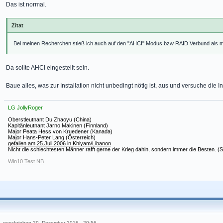
Das ist normal.
Zitat
Bei meinen Recherchen stieß ich auch auf den "AHCI" Modus bzw RAID Verbund als mö
Da sollte AHCI eingestellt sein.
Baue alles, was zur Installation nicht unbedingt nötig ist, aus und versuche die I
LG JollyRoger
Oberstleutnant Du Zhaoyu (China)
Kapitänleutnant Jarno Makinen (Finnland)
Major Peata Hess von Kruedener (Kanada)
Major Hans-Peter Lang (Österreich)
gefallen am 25.Juli 2006 in Khiyam/Libanon
Nicht die schlechtesten Männer rafft gerne der Krieg dahin, sondern immer die Besten. (
Win10
Test
NB
geschrieben
29. Dezember 2016 - 20:56