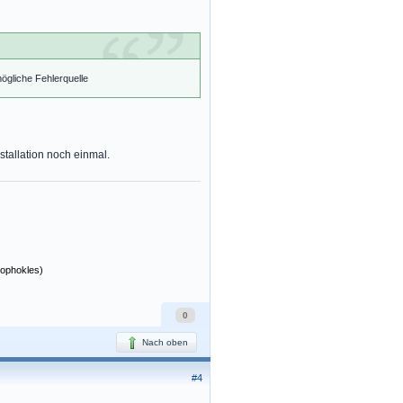
gliche Fehlerquelle
nstallation noch einmal.
Sophokles)
0
Nach oben
#4