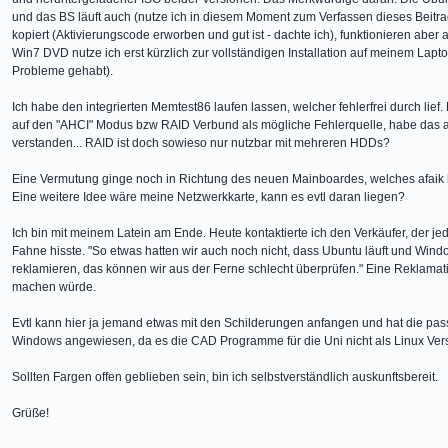
und das BS läuft auch (nutze ich in diesem Moment zum Verfassen dieses Beit
kopiert (Aktivierungscode erworben und gut ist - dachte ich), funktionieren aber
Win7 DVD nutze ich erst kürzlich zur vollständigen Installation auf meinem Lap
Probleme gehabt).
Ich habe den integrierten Memtest86 laufen lassen, welcher fehlerfrei durch lie
auf den "AHCI" Modus bzw RAID Verbund als mögliche Fehlerquelle, habe das al
verstanden... RAID ist doch sowieso nur nutzbar mit mehreren HDDs?
Eine Vermutung ginge noch in Richtung des neuen Mainboardes, welches afaik b
Eine weitere Idee wäre meine Netzwerkkarte, kann es evtl daran liegen?
Ich bin mit meinem Latein am Ende. Heute kontaktierte ich den Verkäufer, der je
Fahne hisste. "So etwas hatten wir auch noch nicht, dass Ubuntu läuft und Wind
reklamieren, das können wir aus der Ferne schlecht überprüfen." Eine Reklamati
machen würde.
Evtl kann hier ja jemand etwas mit den Schilderungen anfangen und hat die pass
Windows angewiesen, da es die CAD Programme für die Uni nicht als Linux Vers
Sollten Fargen offen geblieben sein, bin ich selbstverständlich auskunftsbereit.
Grüße!