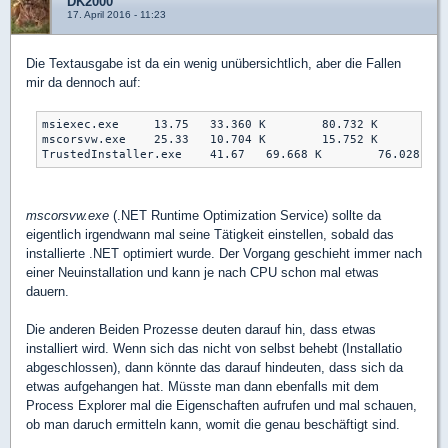
DK2000
17. April 2016 - 11:23
Die Textausgabe ist da ein wenig unübersichtlich, aber die Fallen
mir da dennoch auf:
msiexec.exe	13.75	33.360 K	80.732 K	484	Windows® Installer	Microsoft Corporation

mscorsvw.exe	25.33	10.704 K	15.752 K	1932		

mscorsvw.exe
(.NET Runtime Optimization Service) sollte da
eigentlich irgendwann mal seine Tätigkeit einstellen, sobald das
installierte .NET optimiert wurde. Der Vorgang geschieht immer nach
einer Neuinstallation und kann je nach CPU schon mal etwas
dauern.
Die anderen Beiden Prozesse deuten darauf hin, dass etwas
installiert wird. Wenn sich das nicht von selbst behebt (Installatio
abgeschlossen), dann könnte das darauf hindeuten, dass sich da
etwas aufgehangen hat. Müsste man dann ebenfalls mit dem
Process Explorer mal die Eigenschaften aufrufen und mal schauen,
ob man daruch ermitteln kann, womit die genau beschäftigt sind.