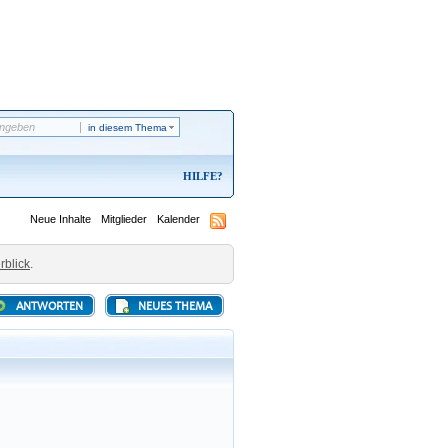
in diesem Thema
HILFE
Neue Inhalte
Mitglieder
Kalender
rblick
.
ANTWORTEN
NEUES THEMA