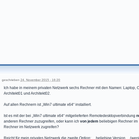
geschrieben
24. November 2015 - 16:20
Ich habe in meinem privaten Netzwerk sechs Rechner mit den Namen: Laptop, O
Architekt01 und Architekt02.
Auf allen Rechnern ist „Win7 ultimate x64“ installiert.
Ist es mit der bei „Win7 ultimate x64“ mitgelieferten Remotedesktopverbindung
n
anderen Rechner zuzugreifen, oder kann ich
von jedem
beliebigen Rechner im
Rechner im Netzwerk zugreifen?
Reicht für mein privates Netzwerk die zweite Option: ... beliebige Version ... (wen