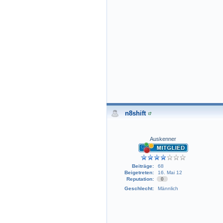
n8shift
Auskenner
Beiträge:
68
Beigetreten:
16. Mai 12
Reputation:
0
Geschlecht:
Männlich