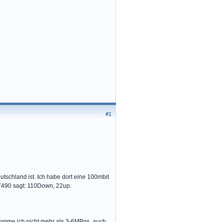
#1
tschland ist. Ich habe dort eine 100mbit
 7490 sagt: 110Down, 22up.
komme ich nicht mehr als 3-6MBps. auch