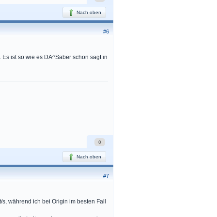
Nach oben
#6
. Es ist so wie es DA^Saber schon sagt in
0
Nach oben
#7
s, während ich bei Origin im besten Fall