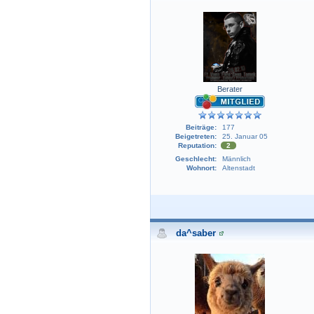
Berater
Beiträge:
177
Beigetreten:
25. Januar 05
Reputation:
2
Geschlecht:
Männlich
Wohnort:
Altenstadt
da^saber