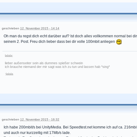
geschrieben
12. November 2015 - 14:14
Oh man du regst dich echt darüber auf? Ist doch alles vollkommen normal bei dir
seinem 2. Post. Freu dich lieber dass bei dir volle 100mbit anliegen
lalala:
lieber außenseiter sein als dummes spießer schwein
ich brauche niemand der mir sagt was ich zu tun und lassen hab *sing*
:lalala
geschrieben
12. November 2015 - 16:32
Ich habe 200mbit/s bei UnityMedia. Bei Speedtest.net komme ich auf ca. 216mbit/
und auch nur kurzzeitig mit 17Mb/s lade.