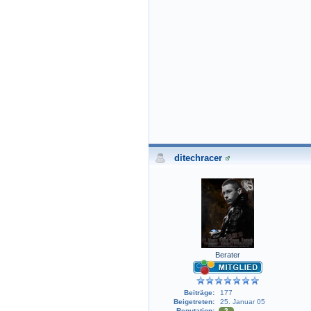
ditechracer
Berater
Beiträge:
177
Beigetreten:
25. Januar 05
Reputation:
2