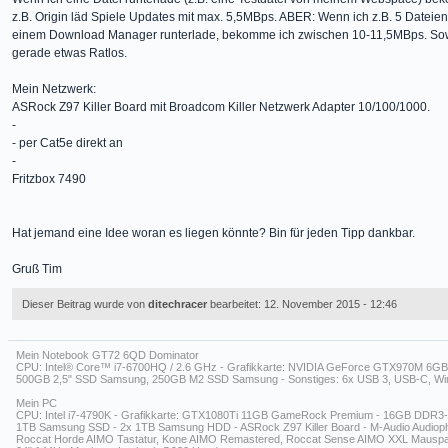
z.B. Origin läd Spiele Updates mit max. 5,5MBps. ABER: Wenn ich z.B. 5 Dateien
einem Download Manager runterlade, bekomme ich zwischen 10-11,5MBps. Sowoh
gerade etwas Ratlos.
Mein Netzwerk:
ASRock Z97 Killer Board mit Broadcom Killer Netzwerk Adapter 10/100/1000.
-
- per Cat5e direkt an
-
Fritzbox 7490
Hat jemand eine Idee woran es liegen könnte? Bin für jeden Tipp dankbar.
Gruß Tim
Dieser Beitrag wurde von
ditechracer
bearbeitet: 12. November 2015 - 12:46
Mein Notebook GT72 6QD Dominator
CPU: Intel® Core™ i7-6700HQ / 2.6 GHz - Grafikkarte: NVIDIA GeForce GTX970M 6G
500GB 2,5" SSD Samsung, 250GB M2 SSD Samsung - Sonstiges: 6x USB 3, USB-C, Wind
Mein PC
CPU: Intel i7-4790K - Grafikkarte: GTX1080Ti 11GB GameRock Premium - 16GB DDR
1TB Samsung SSD - 2x 1TB Samsung HDD - ASRock Z97 Killer Board - M-Audio Audiophil
Roccat Horde AIMO Tastatur, Kone AIMO Remastered, Roccat Sense AIMO XXL Mauspa