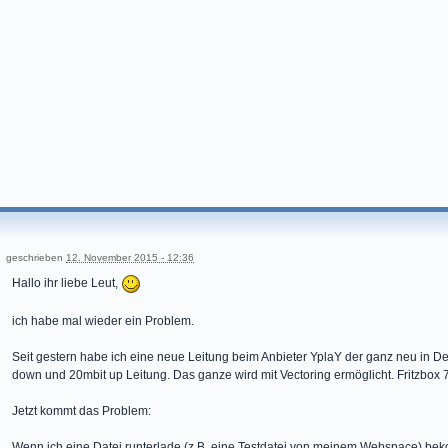
geschrieben
12. November 2015 - 12:36
Hallo ihr liebe Leut,
ich habe mal wieder ein Problem.
Seit gestern habe ich eine neue Leitung beim Anbieter YplaY der ganz neu in Deu
down und 20mbit up Leitung. Das ganze wird mit Vectoring ermöglicht. Fritzbox
Jetzt kommt das Problem:
Wenn ich eine Datei runterlade (z.B. eine Testdatei von meinem Webspace) be