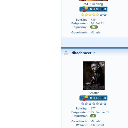
WF-Süchtling
Beiträge:
739
Beigetreten:
24. Juli 11
Reputation:
92
Geschlecht:
Männlich
ditechracer
Berater
Beiträge:
177
Beigetreten:
25. Januar 05
Reputation:
2
Geschlecht:
Männlich
Wohnort:
Altenstadt