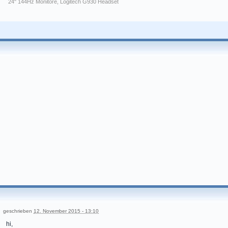
24" 144Hz Monitore, Logitech G930 Headset
geschrieben
12. November 2015 - 13:10
hi,