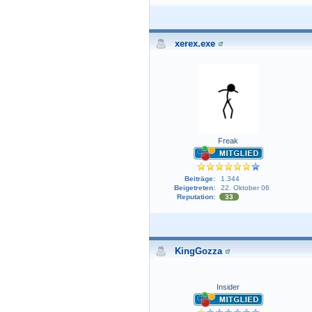
xerex.exe
Freak
Beiträge:
1.344
Beigetreten:
22. Oktober 06
Reputation:
33
KingGozza
Insider