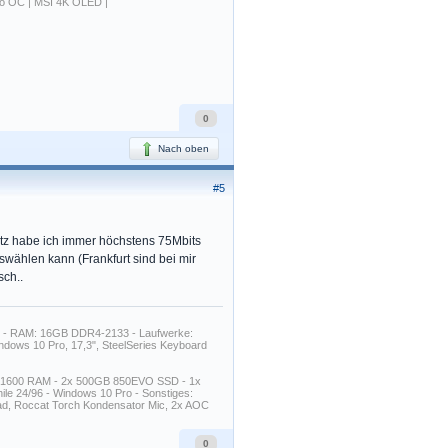
o OC | MSI 4K OLED |
0
Nach oben
#5
tz habe ich immer höchstens 75Mbits
wählen kann (Frankfurt sind bei mir
ch..
B - RAM: 16GB DDR4-2133 - Laufwerke:
ows 10 Pro, 17,3", SteelSeries Keyboard
3-1600 RAM - 2x 500GB 850EVO SSD - 1x
e 24/96 - Windows 10 Pro - Sonstiges:
d, Roccat Torch Kondensator Mic, 2x AOC
0