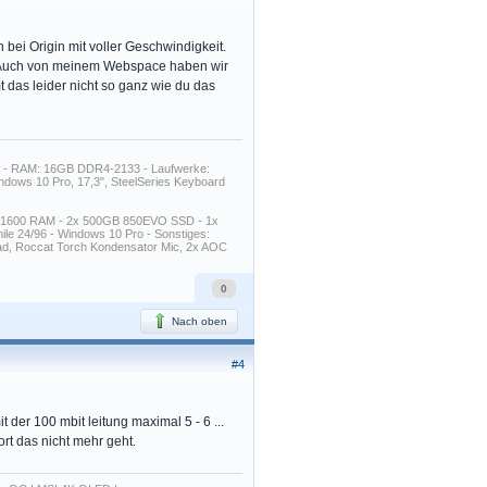
bei Origin mit voller Geschwindigkeit.
r. Auch von meinem Webspace haben wir
t das leider nicht so ganz wie du das
B - RAM: 16GB DDR4-2133 - Laufwerke:
ows 10 Pro, 17,3", SteelSeries Keyboard
3-1600 RAM - 2x 500GB 850EVO SSD - 1x
e 24/96 - Windows 10 Pro - Sonstiges:
d, Roccat Torch Kondensator Mic, 2x AOC
0
Nach oben
#4
der 100 mbit leitung maximal 5 - 6 ...
ort das nicht mehr geht.