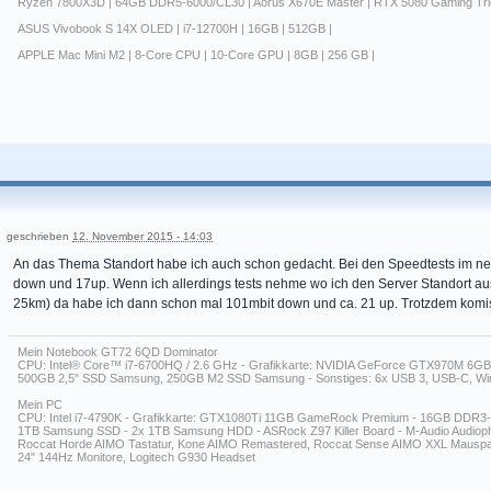
Ryzen 7800X3D | 64GB DDR5-6000/CL30 | Aorus X670E Master | RTX 5080 Gaming Tri
ASUS Vivobook S 14X OLED | i7-12700H | 16GB | 512GB |
APPLE Mac Mini M2 | 8-Core CPU | 10-Core GPU | 8GB | 256 GB |
geschrieben
12. November 2015 - 14:03
An das Thema Standort habe ich auch schon gedacht. Bei den Speedtests im ne
down und 17up. Wenn ich allerdings tests nehme wo ich den Server Standort aus
25km) da habe ich dann schon mal 101mbit down und ca. 21 up. Trotzdem komis
Mein Notebook GT72 6QD Dominator
CPU: Intel® Core™ i7-6700HQ / 2.6 GHz - Grafikkarte: NVIDIA GeForce GTX970M 6G
500GB 2,5" SSD Samsung, 250GB M2 SSD Samsung - Sonstiges: 6x USB 3, USB-C, Wind
Mein PC
CPU: Intel i7-4790K - Grafikkarte: GTX1080Ti 11GB GameRock Premium - 16GB DDR
1TB Samsung SSD - 2x 1TB Samsung HDD - ASRock Z97 Killer Board - M-Audio Audiophil
Roccat Horde AIMO Tastatur, Kone AIMO Remastered, Roccat Sense AIMO XXL Mauspa
24" 144Hz Monitore, Logitech G930 Headset