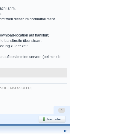
fach lahm.
t.
t weil dieser im normalfall mehr
ownload-location auf frankfurt).
lle bandbreite über steam.
tung zu der zeit.
ur auf bestimmten servern (bei mir z.b.
o OC | MSI 4K OLED |
0
Nach oben
#3