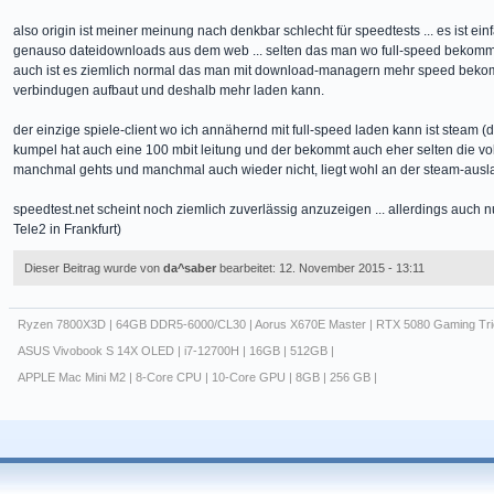
also origin ist meiner meinung nach denkbar schlecht für speedtests ... es ist ein
genauso dateidownloads aus dem web ... selten das man wo full-speed bekomm
auch ist es ziemlich normal das man mit download-managern mehr speed bekomm
verbindugen aufbaut und deshalb mehr laden kann.
der einzige spiele-client wo ich annähernd mit full-speed laden kann ist steam (d
kumpel hat auch eine 100 mbit leitung und der bekommt auch eher selten die vo
manchmal gehts und manchmal auch wieder nicht, liegt wohl an der steam-auslas
speedtest.net scheint noch ziemlich zuverlässig anzuzeigen ... allerdings auch n
Tele2 in Frankfurt)
Dieser Beitrag wurde von
da^saber
bearbeitet: 12. November 2015 - 13:11
Ryzen 7800X3D | 64GB DDR5-6000/CL30 | Aorus X670E Master | RTX 5080 Gaming Tri
ASUS Vivobook S 14X OLED | i7-12700H | 16GB | 512GB |
APPLE Mac Mini M2 | 8-Core CPU | 10-Core GPU | 8GB | 256 GB |