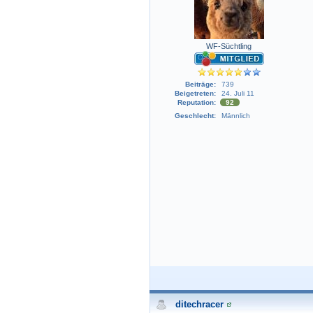
WF-Süchtling
Beiträge:
739
Beigetreten:
24. Juli 11
Reputation:
92
Geschlecht:
Männlich
ditechracer