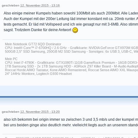
geschrieben
12. November 2015 - 13:16
Also einige meiner Kumpels haben sowohl 100Mbit als auch 200Mbit. Alle Laden 
Auch der Kumpel mit der 200er Leitung läd immer konstant mit ca. 20mb runte
tests gemacht. Er läd mit Vollspeed und ich wie gesagt nur mit 3-6MB. Also stimm
sagst. Trotzdem Danke für deine Antwort
Mein Notebook GT72 6QD Dominator
CPU: Intel® Core™ i7-6700HQ / 2.6 GHz - Grafikkarte: NVIDIA GeForce GTX970M 6G
500GB 2,5" SSD Samsung, 250GB M2 SSD Samsung - Sonstiges: 6x USB 3, USB-C, Wind
Mein PC
CPU: Intel i7-4790K - Grafikkarte: GTX1080Ti 11GB GameRock Premium - 16GB DDR
1TB Samsung SSD - 2x 1TB Samsung HDD - ASRock Z97 Killer Board - M-Audio Audiophil
Roccat Horde AIMO Tastatur, Kone AIMO Remastered, Roccat Sense AIMO XXL Mauspa
24" 144Hz Monitore, Logitech G930 Headset
geschrieben
12. November 2015 - 13:20
also ich bekomm bei origin immer so zwischen 3 und 3,5 mb/s und der kumpel mit 
bei uns beiden ginge also deutlich mehr. vielleicht liegts auch an unserem stand