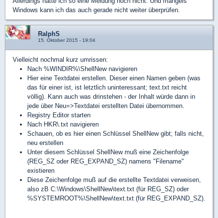
Allerdings hatte ich so eine Meldung noch nicht. Und mangels
Windows kann ich das auch gerade nicht weiter überprüfen.
RalphS
15. Oktober 2015 - 19:04
Vielleicht nochmal kurz umrissen:
Nach %WINDIR%\ShellNew navigieren
Hier eine Textdatei erstellen. Dieser einen Namen geben (was
das für einer ist, ist letztlich uninteressant; text.txt reicht
völlig). Kann auch was drinstehen - der Inhalt würde dann in
jede über Neu=>Textdatei erstellten Datei übernommen.
Registry Editor starten
Nach HKR\.txt navigieren
Schauen, ob es hier einen Schlüssel ShellNew gibt; falls nicht,
neu erstellen
Unter diesem Schlüssel ShellNew muß eine Zeichenfolge
(REG_SZ oder REG_EXPAND_SZ) namens "Filename"
existieren
Diese Zeichenfolge muß auf die erstellte Textdatei verweisen,
also zB C:\Windows\ShellNew\text.txt (für REG_SZ) oder
%SYSTEMROOT%\ShellNew\text.txt (für REG_EXPAND_SZ).