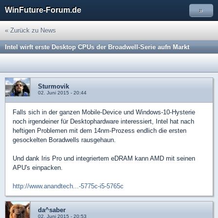
WinFuture-Forum.de
»
« Zurück zu News
Intel wirft erste Desktop CPUs der Broadwell-Serie aufn Markt
Sturmovik
02. Juni 2015 - 20:44
Falls sich in der ganzen Mobile-Device und Windows-10-Hysterie
noch irgendeiner für Desktophardware interessiert, Intel hat nach
heftigen Problemen mit dem 14nm-Prozess endlich die ersten
gesockelten Boradwells rausgehaun.
Und dank Iris Pro und integriertem eDRAM kann AMD mit seinen
APU's einpacken.
http://www.anandtech...-5775c-i5-5765c
da^saber
02. Juni 2015 - 20:53