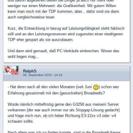
und davon abgesehen bieten die Dinger ja auch nur mehr oder
weniger nur einen Mehrwert: die Grafikeinheit. Mit gutem Willen
kann man noch mit der TDP kommen, aber... dafür sind sie dann
auch vergleichsweise teuer.
Kurz, die Entwicklung in bezug auf Leistungsfähigkeit steht faktisch
still und an den Leistungsreserven wird zugunsten einer niedrigeren
TDP eher gespart als sie auszubauen.
Und dann wird gemault, daß PC-Verkäufe einbrechen. Woran das
wohl liegen mag...
RalphS
06. September 2015 - 14:10
- Hat denn nach all den vielen Monaten (seit Juni
) schon wer
Erfahrung gesammelt mit den (gesockelten) Broadwells?
Würde nämlich mittelfristig gerne den G3258 aus meinem Server
verbannen (der war auch immer nur als Stopgap-Lösung gedacht)
und frage mich nun, ob ich lieber Richtung E3-12xx v3 oder -v4
schauen sollte.
Nach allem was ich so finden konnte, sind ja die Broadwell-Xeons