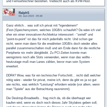
und Fernsehrechner bestehen. Vielleicht auch als KVM-Host.
RalphS
03. Juni 2015 - 05:46
Ganz ehrlich... was soll ich privat mit *irgendeinem*
(Fest-)Speichersystem, welches 10GB/s schaufelt? Da wäre ich viel
eher ein einer innovativen Architektur interessiert - "seriell" und
"point-to-point" ist das für mich jedenfalls nicht. Und schon gar
nicht, wenn man dann für die erwähnten 10GB/s doch wieder alles
parallel zusammenschalten muß und am Ende dann für die restliche
Peripherie nix mehr übrigbleibt. Zu PCI-Zeiten konnte man
wenigstens noch alle Slots verwenden, wenn man das wollte -
heutzutage muß man Lanes zählen, bevor man sein System
erweitert.
DDR4? Wow, was für ein technischer Fortschritt... nicht daß welcher
nötig wäre - wieder für privat, meine ich, denn da gibt es ja so gut
wie nichts, was wirklich *Leistung* erfordern würde (vor allem, wenn
man "Spiele" aus der Betrachtung rausnimmt).
Die Desktop-Broadwells... frag mich da, ob die überhaupt wer
kaufen wird, wenn es doch noch dieses Jahr Skylakes geben soll,