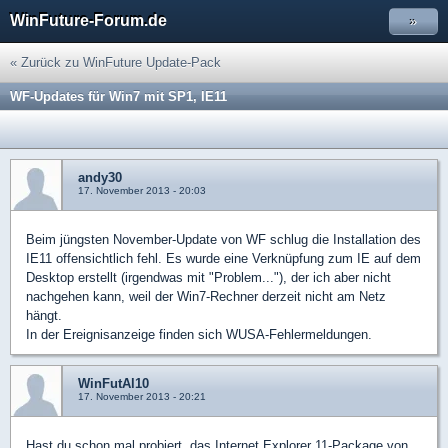
WinFuture-Forum.de
»
« Zurück zu WinFuture Update-Pack
WF-Updates für Win7 mit SP1, IE11
andy30
17. November 2013 - 20:03
Beim jüngsten November-Update von WF schlug die Installation des
IE11 offensichtlich fehl. Es wurde eine Verknüpfung zum IE auf dem
Desktop erstellt (irgendwas mit "Problem..."), der ich aber nicht
nachgehen kann, weil der Win7-Rechner derzeit nicht am Netz
hängt.
In der Ereignisanzeige finden sich WUSA-Fehlermeldungen.
WinFutAl10
17. November 2013 - 20:21
Hast du schon mal probiert, das Internet Explorer 11-Package von