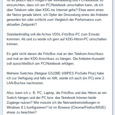
Ist es jedoch auch möglich die Verkabelung und PC/Notebook so
einzurichten, dass ich am PC/Notebook umschalten kann, ob ich
über Telekom oder über KDG ins Internet gehe? Etwa wenn eines
der Netze gerade lahmt, ich Opfer der Drosselung eines der Anbieter
geworden bin oder schlicht zum Vergleich der Performance zum
aktuellen Zeitpunkt?
Standardmäßig soll die Achse VDSL-FritzBox-PC zum Einsatz
kommen. Ab und zu würde ich gern auf KDG-Hitron-PC umschalten
können.
Es geht nicht darum die FritzBox mal an den Telekom-Anschluss
und mal an den KDG-Anschluss zu hängen. Die Anbieter-Auswahl
soll ausschließlich am PC/Notebook erfolgen.
Mehrere Switches (Netgear GS108E-100PES ProSafe Plus) habe
ich zur Verfügung und falls es hilft, würde ich auch (im PC) eine 2.
LAN-Buchse nachrüsten.
Also, kann ich z. B. PC, Laptop, die FritzBox und das Hitron an ein
Switch hängen und der PC bzw. das Notebook können beide
Zugänge nutzen? Wie müsste ich die Netzwerkeinstellungen in
Windows 8.1 konfigurieren? Ist im Browser (Chrome/Firefox/MSIE)
etwas zu beachten?