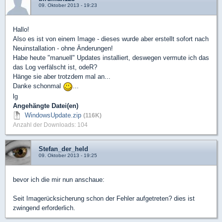
09. Oktober 2013 - 19:23
Hallo!
Also es ist von einem Image - dieses wurde aber erstellt sofort nach
Neuinstallation - ohne Änderungen!
Habe heute "manuell" Updates installiert, deswegen vermute ich das
das Log verfälscht ist, odeR?
Hänge sie aber trotzdem mal an...
Danke schonmal
...
lg
Angehängte Datei(en)
WindowsUpdate.zip
(116K)
Anzahl der Downloads: 104
Stefan_der_held
09. Oktober 2013 - 19:25
bevor ich die mir nun anschaue:
Seit Imagerücksicherung schon der Fehler aufgetreten? dies ist
zwingend erforderlich.