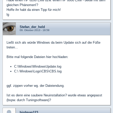
Habe einen HP 8200 Elite bzw. einen HP 8000 Elite - beide mit dem
gleichen Phänomen!?
Hoffe ihr habt da einen Tipp für mich!
lg
Stefan_der_held
09. Oktober 2013 - 18:59
Ließt sich als würde Windows da beim Update sich auf die Füße
treten...
Bitte mal folgende Dateien hier hochladen:
C:\Windows\WindowsUpdate.log
C:\ Windows\Logs\CBS\CBS.log
ggf. zippen vorher wg. der Dateiendung.
Ist es denn eine saubere Neuinstallation? wurde etwas angepasst
(bspw. durch Tuningsoftware)?
birdman123