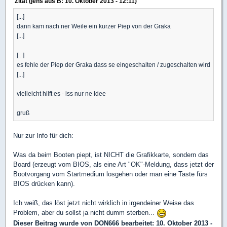
Zitat (jens aus B: 10. Oktober 2013 - 12:11)
[...]
dann kam nach ner Weile ein kurzer Piep von der Graka
[...]
[...]
es fehle der Piep der Graka dass se eingeschalten / zugeschalten wird
[...]
vielleicht hilft es - iss nur ne Idee
gruß
Nur zur Info für dich:
Was da beim Booten piept, ist NICHT die Grafikkarte, sondern das
Board (erzeugt vom BIOS, als eine Art "OK"-Meldung, dass jetzt der
Bootvorgang vom Startmedium losgehen oder man eine Taste fürs
BIOS drücken kann).
Ich weiß, das löst jetzt nicht wirklich in irgendeiner Weise das
Problem, aber du sollst ja nicht dumm sterben...
Dieser Beitrag wurde von
DON666
bearbeitet: 10. Oktober 2013 -