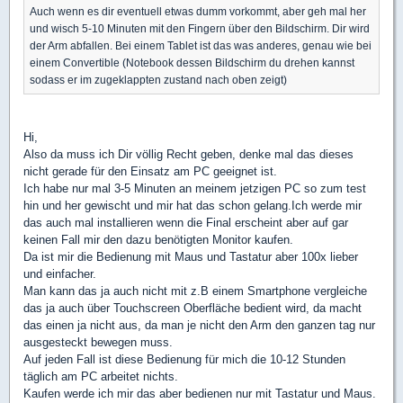
Auch wenn es dir eventuell etwas dumm vorkommt, aber geh mal her
und wisch 5-10 Minuten mit den Fingern über den Bildschirm. Dir wird
der Arm abfallen. Bei einem Tablet ist das was anderes, genau wie bei
einem Convertible (Notebook dessen Bildschirm du drehen kannst
sodass er im zugeklappten zustand nach oben zeigt)
Hi,
Also da muss ich Dir völlig Recht geben, denke mal das dieses
nicht gerade für den Einsatz am PC geeignet ist.
Ich habe nur mal 3-5 Minuten an meinem jetzigen PC so zum test
hin und her gewischt und mir hat das schon gelang.Ich werde mir
das auch mal installieren wenn die Final erscheint aber auf gar
keinen Fall mir den dazu benötigten Monitor kaufen.
Da ist mir die Bedienung mit Maus und Tastatur aber 100x lieber
und einfacher.
Man kann das ja auch nicht mit z.B einem Smartphone vergleiche
das ja auch über Touchscreen Oberfläche bedient wird, da macht
das einen ja nicht aus, da man je nicht den Arm den ganzen tag nur
ausgesteckt bewegen muss.
Auf jeden Fall ist diese Bedienung für mich die 10-12 Stunden
täglich am PC arbeitet nichts.
Kaufen werde ich mir das aber bedienen nur mit Tastatur und Maus.