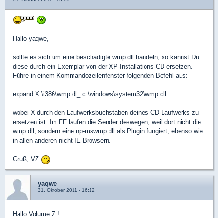
Hallo yaqwe,
sollte es sich um eine beschädigte wmp.dll handeln, so kannst Du
diese durch ein Exemplar von der XP-Installations-CD ersetzen.
Führe in einem Kommandozeilenfenster folgenden Befehl aus:
expand X:\i386\wmp.dl_ c:\windows\system32\wmp.dll
wobei X durch den Laufwerksbuchstaben deines CD-Laufwerks zu
ersetzen ist. Im FF laufen die Sender deswegen, weil dort nicht die
wmp.dll, sondern eine np-mswmp.dll als Plugin fungiert, ebenso wie
in allen anderen nicht-IE-Browsern.
Gruß, VZ
yaqwe
31. Oktober 2011 - 16:12
Hallo Volume Z !