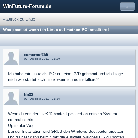
WinFuture-Forum.de
»
« Zurück zu Linux
Was passiert wenn ich Linux auf meinen PC installiere?
camarauf3k5
07. Oktober 2011 - 21:20
Ich habe mir Linux als ISO auf eine DVD gebrannt und ich Frage
mich wie startet sich Linux wenn ich es installiere?
bb83
07. Oktober 2011 - 21:36
Wenn du von der LiveCD bootest passiert an deinem System
erstmal nichts.
Optimaler Weg:
Bei der Installation wird GRUB den Windows Bootloader ersetzen
und du hast dann beim Start die Auswahl, welches OS du booten