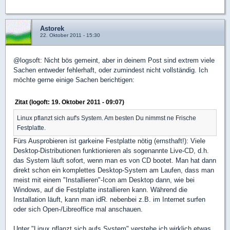
Astorek
22. Oktober 2011 - 15:30
@logsoft: Nicht bös gemeint, aber in deinem Post sind extrem viele
Sachen entweder fehlerhaft, oder zumindest nicht vollständig. Ich
möchte gerne einige Sachen berichtigen:
Zitat (logoft: 19. Oktober 2011 - 09:07)
Linux pflanzt sich auf's System. Am besten Du nimmst ne Frische
Festplatte.
Fürs Ausprobieren ist garkeine Festplatte nötig (ernsthaft!): Viele
Desktop-Distributionen funktionieren als sogenannte Live-CD, d.h.
das System läuft sofort, wenn man es von CD bootet. Man hat dann
direkt schon ein komplettes Desktop-System am Laufen, dass man
meist mit einem "Installieren"-Icon am Desktop dann, wie bei
Windows, auf die Festplatte installieren kann. Während die
Installation läuft, kann man idR. nebenbei z.B. im Internet surfen
oder sich Open-/Libreoffice mal anschauen.
Unter "Linux pflanzt sich aufs System" verstehe ich wirklich etwas