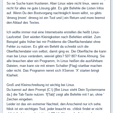
So ne Suche kann frustieren. Aber Linux wäre nicht linux, wenn es
nicht für alles ne gute Lösung gibt. Es gibt Befehle die Listen Infos
auf. Wenn Du den Bootvorgang nachträglich lesen willst, so gibts
'dmesg |more'. dmesg ist ein Tool und | ein Return und more bremst
den Ablauf des Textes.
Ich wollte immer mal eine Internetseite erstellen die heißt Linux-
Laufzettel. Dort würden Kleinigkeiten nach Befehlen erklärt. Zum
Beispiel gabs früher bei mir Probleme die Oberflächendatei ohne
Fehler zu nutzen. Es gibt ein Befehl da schreibt sich die
Oberflächendatei von selbst, damit ging es. Die Oberfläche die kann
man bei Linux verändern, wieviel gibts? 50? 80? Keine Ahnung. Sie
alle brauchen aber ein Programm, In Linux heißen die ausführbare
Dateien, man kann sie mit einem Schalter (Flag) startbar machen
oder nicht. Das Programm nennt sich XServer. 'X' starten bringt
Klarheit.
Groß und Kleinschreibung ist wichtig bei Linux.
Du kannst auf dem Prompt (C:\) [Bei Linux steht Dein Systemname
da.] die Tab-Taste nutzen. 'f[Tab]' zeigt alle Befehle mit f an, ohne '
Zeichen eingeben.
Leider ist das ein extremer Nachteil, den Anscheind nur ich sehe.
fdisk ist ein wichtiges Tool, jeder braucht es. cfdisk findet er nicht