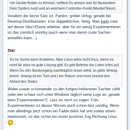
Um Geräte finden zu können, solltest Du wissen was für Bussystem
Dein System nutzt und an welchem Controller-Punkt (Master/Slave).
Vorallem der letzte Satz ist, Pardon, grober Unfug, gerade bei
Desktop-Distributionen: Icon doppelklicken, fertig. Man
kann
zwar
auf dieser /dev/-Ebene arbeiten, aber für ein wenig Experimentieren
ist das ziemlich unnötig (auch wenn man damit coole Sachen
anstellen kann...).
Zitat
So ne Suche kann frustieren. Aber Linux wäre nicht linux, wenn es
nicht für alles ne gute Lösung gibt. Es gibt Befehle die Listen Infos auf.
Wenn Du den Bootvorgang nachträglich lesen willst, so gibts 'dmesg
|more'. dmesg ist ein Tool und | ein Return und more bremst den
Ablauf des Textes.
Wobei sowas schonwieder zu den fortgeschritteneren Sachen zählt
(oder wer schaut sich unter Windows täglich seine Logs an, gerade
beim Experimentieren?). Lass es mich so sagen: Fürs
Experimentieren ist dieses Wissen auch schon fast unnötig. Wenn
man allerdings jetzt schon ein Faible dafür hat und sowas einem
interessiert, ist das schon ein erster positiver Zug Richtung Linux
.