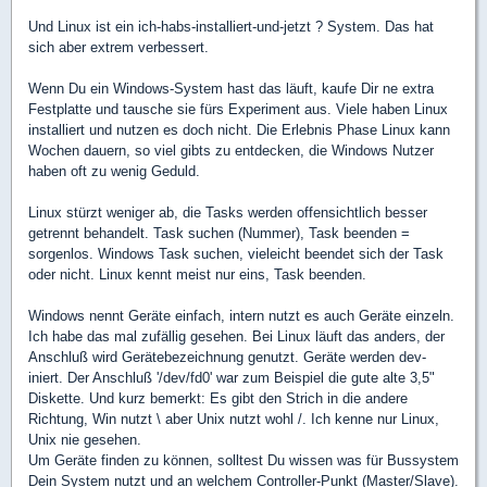
Und Linux ist ein ich-habs-installiert-und-jetzt ? System. Das hat
sich aber extrem verbessert.
Wenn Du ein Windows-System hast das läuft, kaufe Dir ne extra
Festplatte und tausche sie fürs Experiment aus. Viele haben Linux
installiert und nutzen es doch nicht. Die Erlebnis Phase Linux kann
Wochen dauern, so viel gibts zu entdecken, die Windows Nutzer
haben oft zu wenig Geduld.
Linux stürzt weniger ab, die Tasks werden offensichtlich besser
getrennt behandelt. Task suchen (Nummer), Task beenden =
sorgenlos. Windows Task suchen, vieleicht beendet sich der Task
oder nicht. Linux kennt meist nur eins, Task beenden.
Windows nennt Geräte einfach, intern nutzt es auch Geräte einzeln.
Ich habe das mal zufällig gesehen. Bei Linux läuft das anders, der
Anschluß wird Gerätebezeichnung genutzt. Geräte werden dev-
iniert. Der Anschluß '/dev/fd0' war zum Beispiel die gute alte 3,5"
Diskette. Und kurz bemerkt: Es gibt den Strich in die andere
Richtung, Win nutzt \ aber Unix nutzt wohl /. Ich kenne nur Linux,
Unix nie gesehen.
Um Geräte finden zu können, solltest Du wissen was für Bussystem
Dein System nutzt und an welchem Controller-Punkt (Master/Slave).