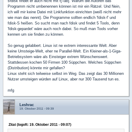
sfdisk findet er auch nicht mit f[Tab]. Warum die Autoren das
Programm nicht umbenennen können ist mir ein Rätzel. Und Nein,
ich will mir keine Datei mit Linkfunktion einrichten (weiß nicht mehr
wie man das nennt). Die Programme sollten endlich 'fdisk-f' und
fdisk-S heißen. So sucht man nach fdisk und findet 5 Tools, denn
'fdisk-gepardet' wäre auch noch dabei. So muß man Tools vorher
kennen um sie finden zu können.
So genug gelabbert. Linux ist ne extrem interessante Welt. Aber
keine Umsteige-Welt, eher ne Parallel-Welt. Ein Kleiner-als-1-Giga-
Betriebsystem wäre als Einsteiger extrem Wünschenswert.
Stattdessen kochen 50 Firmen 100 Süppchen. Welches Süppchen
(Distribution) könnte mir gefallen?
Linux steht sich teilweise selbst im Weg. Das zeigt das 30 Millionen
Nutzer umsteigen würden auf Linux, aber nur 300 Tausend tun es.
mfg
Leshrac
19. Oktober 2011 - 09:39
Zitat (logoft: 19. Oktober 2011 - 09:07)