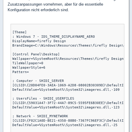
Zusatzanpassungen vornehmen, aber für die essentielle
Konfiguration nicht erforderlich sind.
[Theme]

; Windows 7 - IDS_THEME_DISPLAYNAME_AERO

DisplayName=firefly Design

BrandImage=C:\Windows\Resources\Themes\firefly Design\en-U
[Control Panel\Desktop]

Wallpaper=%SystemRoot%\Resources\Themes\firefly Design\wal
TileWallpaper=0

WallpaperStyle=6

Pattern=

; Computer - SHIDI_SERVER

[CLSID\{20D04FE0-3AEA-1069-A2D8-08002B30309D}\DefaultIcon]

DefaultValue=%SystemRoot%\System32\imageres.dll,-109

; UsersFiles - SHIDI_USERFILES

[CLSID\{59031A47-3F72-44A7-89C5-5595FE6B30EE}\DefaultIcon]

DefaultValue=%SystemRoot%\System32\imageres.dll,-123

; Network - SHIDI_MYNETWORK

[CLSID\{F02C1A0D-BE21-4350-88B0-7367FC96EF3C}\DefaultIcon]

DefaultValue=%SystemRoot%\System32\imageres.dll,-25
