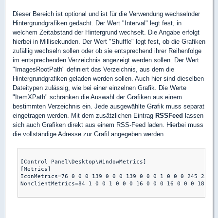
Dieser Bereich ist optional und ist für die Verwendung wechselnder
Hintergrundgrafiken gedacht. Der Wert "Interval" legt fest, in
welchem Zeitabstand der Hintergrund wechselt. Die Angabe erfolgt
hierbei in Millisekunden. Der Wert "Shuffle" legt fest, ob die Grafiken
zufällig wechseln sollen oder ob sie entsprechend ihrer Reihenfolge
im entsprechenden Verzeichnis angezeigt werden sollen. Der Wert
"ImagesRootPath" definiert das Verzeichnis, aus dem die
Hintergrundgrafiken geladen werden sollen. Auch hier sind dieselben
Dateitypen zulässig, wie bei einer einzelnen Grafik. Die Werte
"ItemXPath" schränken die Auswahl der Grafiken aus einem
bestimmten Verzeichnis ein. Jede ausgewählte Grafik muss separat
eingetragen werden. Mit dem zusätzlichen Eintrag
RSSFeed
lassen
sich auch Grafiken direkt aus einem RSS-Feed laden. Hierbei muss
die vollständige Adresse zur Grafil angegeben werden.
[Control Panel\Desktop\WindowMetrics]  

[Metrics] 

IconMetrics=76 0 0 0 139 0 0 0 139 0 0 0 1 0 0 0 245 255 2
NonclientMetrics=84 1 0 0 1 0 0 0 16 0 0 0 16 0 0 0 18 0 0