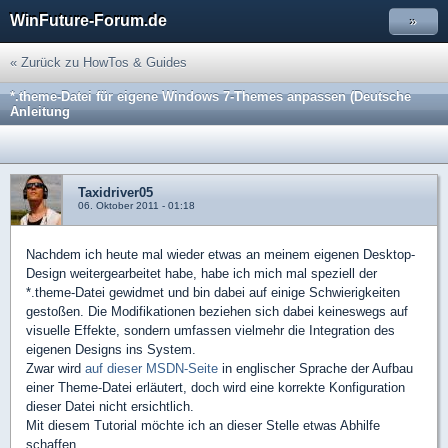
WinFuture-Forum.de
»
« Zurück zu HowTos & Guides
*.theme-Datei für eigene Windows 7-Themes anpassen (Deutsche
Anleitung
Taxidriver05
06. Oktober 2011 - 01:18
Nachdem ich heute mal wieder etwas an meinem eigenen Desktop-
Design weitergearbeitet habe, habe ich mich mal speziell der
*.theme-Datei gewidmet und bin dabei auf einige Schwierigkeiten
gestoßen. Die Modifikationen beziehen sich dabei keineswegs auf
visuelle Effekte, sondern umfassen vielmehr die Integration des
eigenen Designs ins System.
Zwar wird
auf dieser MSDN-Seite
in englischer Sprache der Aufbau
einer Theme-Datei erläutert, doch wird eine korrekte Konfiguration
dieser Datei nicht ersichtlich.
Mit diesem Tutorial möchte ich an dieser Stelle etwas Abhilfe
schaffen.