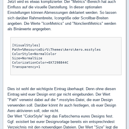
Jetzt wird es etwas komplizierter. Der "Metrics"-Bereich hat auch
Einfluss auf die visuelle Darstellung. In dieser optionalen
Einstellungen können Abmessungen deklariert werden. So lassen
sich darüber Rahmenbreite, Icongröße oder Scrollbar-Breiten
angeben. Die Werte "IconMetrics" und "NonclientMetrics" werden
als Binärwerte angegeben.
[VisualStyles] 

Path=%ResourceDir%\Themes\Aero\Aero.msstyles 

ColorStyle=NormalColor 

Size=NormalSize

ColorizationColor=0X7298844C

Transparency=1

Dies ist wohl der wichtigste Eintrag überhaupt. Denn ohne diesen
Eintrag wird euer Design erst gar nicht eingebunden. Der Wert
"Path" verweist dabei auf die *.msstyles-Datei, die euer Design
verwenden soll. Darüber könnt ihr auch festlegen, ob euer Design
Aero aktivieren soll, oder nicht.
Der Wert "ColorStyle" legt das Farbschema eures Designs fest.
Ggf. existiert bei eurer Designvorlage bereits ein entsprechndest
Verzeichnis mit den notwendigen Dateien. Der Wert "Size" legt die