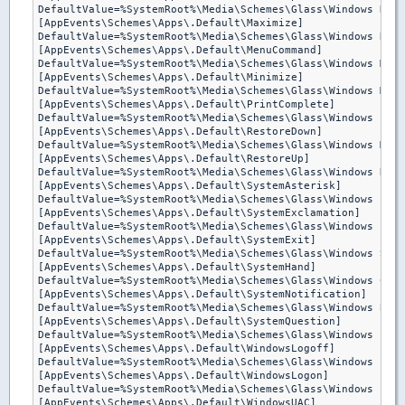
DefaultValue=%SystemRoot%\Media\Schemes\Glass\Windows Noti
[AppEvents\Schemes\Apps\.Default\Maximize]

DefaultValue=%SystemRoot%\Media\Schemes\Glass\Windows Rest
[AppEvents\Schemes\Apps\.Default\MenuCommand]

DefaultValue=%SystemRoot%\Media\Schemes\Glass\Windows Menu
[AppEvents\Schemes\Apps\.Default\Minimize]

DefaultValue=%SystemRoot%\Media\Schemes\Glass\Windows Mini
[AppEvents\Schemes\Apps\.Default\PrintComplete]

DefaultValue=%SystemRoot%\Media\Schemes\Glass\Windows Prin
[AppEvents\Schemes\Apps\.Default\RestoreDown]

DefaultValue=%SystemRoot%\Media\Schemes\Glass\Windows Mini
[AppEvents\Schemes\Apps\.Default\RestoreUp]

DefaultValue=%SystemRoot%\Media\Schemes\Glass\Windows Rest
[AppEvents\Schemes\Apps\.Default\SystemAsterisk]

DefaultValue=%SystemRoot%\Media\Schemes\Glass\Windows Erro
[AppEvents\Schemes\Apps\.Default\SystemExclamation]

DefaultValue=%SystemRoot%\Media\Schemes\Glass\Windows Excl
[AppEvents\Schemes\Apps\.Default\SystemExit]

DefaultValue=%SystemRoot%\Media\Schemes\Glass\Windows Shut
[AppEvents\Schemes\Apps\.Default\SystemHand]

DefaultValue=%SystemRoot%\Media\Schemes\Glass\Windows Crit
[AppEvents\Schemes\Apps\.Default\SystemNotification]

DefaultValue=%SystemRoot%\Media\Schemes\Glass\Windows Ball
[AppEvents\Schemes\Apps\.Default\SystemQuestion]

DefaultValue=%SystemRoot%\Media\Schemes\Glass\Windows Excl
[AppEvents\Schemes\Apps\.Default\WindowsLogoff]

DefaultValue=%SystemRoot%\Media\Schemes\Glass\Windows Logo
[AppEvents\Schemes\Apps\.Default\WindowsLogon]

DefaultValue=%SystemRoot%\Media\Schemes\Glass\Windows Logo
[AppEvents\Schemes\Apps\.Default\WindowsUAC]
