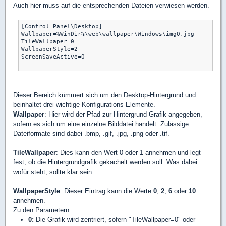
Auch hier muss auf die entsprechenden Dateien verwiesen werden.
[Control Panel\Desktop] 

Wallpaper=%WinDir%\web\wallpaper\Windows\img0.jpg

TileWallpaper=0

WallpaperStyle=2

ScreenSaveActive=0

Dieser Bereich kümmert sich um den Desktop-Hintergrund und
beinhaltet drei wichtige Konfigurations-Elemente.
Wallpaper
: Hier wird der Pfad zur Hintergrund-Grafik angegeben,
sofern es sich um eine einzelne Bilddatei handelt. Zulässige
Dateiformate sind dabei .bmp, .gif, .jpg, .png oder .tif.
TileWallpaper
: Dies kann den Wert 0 oder 1 annehmen und legt
fest, ob die Hintergrundgrafik gekachelt werden soll. Was dabei
wofür steht, sollte klar sein.
WallpaperStyle
: Dieser Eintrag kann die Werte
0
,
2
,
6
oder
10
annehmen.
Zu den Parametern:
0:
Die Grafik wird zentriert, sofern "TileWallpaper=0" oder