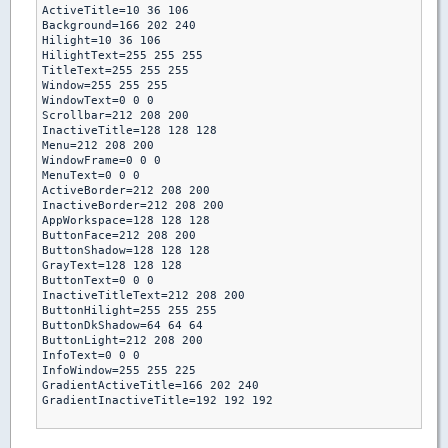
ActiveTitle=10 36 106 

Background=166 202 240 

Hilight=10 36 106 

HilightText=255 255 255 

TitleText=255 255 255 

Window=255 255 255 

WindowText=0 0 0 

Scrollbar=212 208 200 

InactiveTitle=128 128 128 

Menu=212 208 200 

WindowFrame=0 0 0 

MenuText=0 0 0 

ActiveBorder=212 208 200 

InactiveBorder=212 208 200 

AppWorkspace=128 128 128 

ButtonFace=212 208 200 

ButtonShadow=128 128 128 

GrayText=128 128 128 

ButtonText=0 0 0 

InactiveTitleText=212 208 200 

ButtonHilight=255 255 255 

ButtonDkShadow=64 64 64 

ButtonLight=212 208 200 

InfoText=0 0 0 

InfoWindow=255 255 225 

GradientActiveTitle=166 202 240 

GradientInactiveTitle=192 192 192
