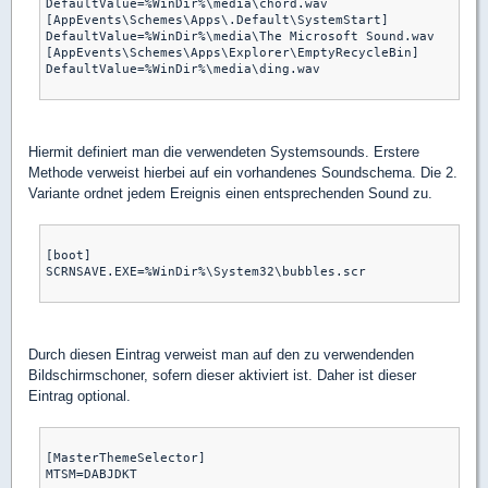
DefaultValue=%WinDir%\media\chord.wav  

[AppEvents\Schemes\Apps\.Default\SystemStart] 

DefaultValue=%WinDir%\media\The Microsoft Sound.wav  

[AppEvents\Schemes\Apps\Explorer\EmptyRecycleBin] 

DefaultValue=%WinDir%\media\ding.wav

Hiermit definiert man die verwendeten Systemsounds. Erstere
Methode verweist hierbei auf ein vorhandenes Soundschema. Die 2.
Variante ordnet jedem Ereignis einen entsprechenden Sound zu.
[boot] 

SCRNSAVE.EXE=%WinDir%\System32\bubbles.scr

Durch diesen Eintrag verweist man auf den zu verwendenden
Bildschirmschoner, sofern dieser aktiviert ist. Daher ist dieser
Eintrag optional.
[MasterThemeSelector] 

MTSM=DABJDKT
