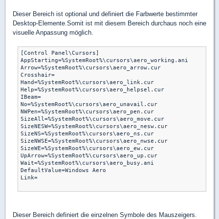
Dieser Bereich ist optional und definiert die Farbwerte bestimmter
Desktop-Elemente.Somit ist mit diesem Bereich durchaus noch eine
visuelle Anpassung möglich.
[Control Panel\Cursors] 

AppStarting=%SystemRoot%\cursors\aero_working.ani 

Arrow=%SystemRoot%\cursors\aero_arrow.cur 

Crosshair= 

Hand=%SystemRoot%\cursors\aero_link.cur 

Help=%SystemRoot%\cursors\aero_helpsel.cur 

IBeam= 

No=%SystemRoot%\cursors\aero_unavail.cur 

NWPen=%SystemRoot%\cursors\aero_pen.cur 

SizeAll=%SystemRoot%\cursors\aero_move.cur 

SizeNESW=%SystemRoot%\cursors\aero_nesw.cur 

SizeNS=%SystemRoot%\cursors\aero_ns.cur 

SizeNWSE=%SystemRoot%\cursors\aero_nwse.cur 

SizeWE=%SystemRoot%\cursors\aero_ew.cur 

UpArrow=%SystemRoot%\cursors\aero_up.cur 

Wait=%SystemRoot%\cursors\aero_busy.ani 

DefaultValue=Windows Aero 

Link=

Dieser Bereich definiert die einzelnen Symbole des Mauszeigers.