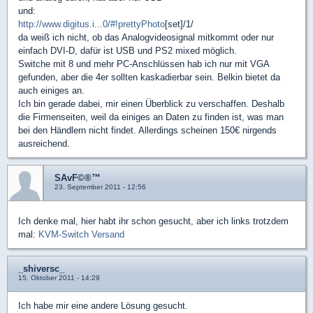
und:
http://www.digitus.i...0/#!prettyPhoto
[set]/1/
da weiß ich nicht, ob das Analogvideosignal mitkommt oder nur
einfach DVI-D, dafür ist USB und PS2 mixed möglich.
Switche mit 8 und mehr PC-Anschlüssen hab ich nur mit VGA
gefunden, aber die 4er sollten kaskadierbar sein. Belkin bietet da
auch einiges an.
Ich bin gerade dabei, mir einen Überblick zu verschaffen. Deshalb
die Firmenseiten, weil da einiges an Daten zu finden ist, was man
bei den Händlern nicht findet. Allerdings scheinen 150€ nirgends
ausreichend.
SAvF©®™
23. September 2011 - 12:56
Ich denke mal, hier habt ihr schon gesucht, aber ich links trotzdem
mal:
KVM-Switch Versand
_shiversc_
15. Oktober 2011 - 14:29
Ich habe mir eine andere Lösung gesucht.