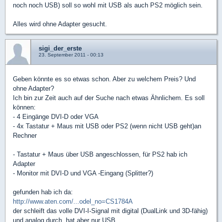
noch noch USB) soll so wohl mit USB als auch PS2 möglich sein.
Alles wird ohne Adapter gesucht.
sigi_der_erste
23. September 2011 - 00:13
Geben könnte es so etwas schon. Aber zu welchem Preis? Und
ohne Adapter?
Ich bin zur Zeit auch auf der Suche nach etwas Ähnlichem. Es soll
können:
- 4 Eingänge DVI-D oder VGA
- 4x Tastatur + Maus mit USB oder PS2 (wenn nicht USB geht)an
Rechner
- Tastatur + Maus über USB angeschlossen, für PS2 hab ich
Adapter
- Monitor mit DVI-D und VGA -Eingang (Splitter?)
gefunden hab ich da:
http://www.aten.com/...odel_no=CS1784A
der schleift das volle DVI-I-Signal mit digital (DualLink und 3D-fähig)
und analog durch, hat aber nur USB