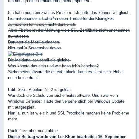
Ich habe ja die Formulardaten nicht importiert!
Ich habe noch ein zweites Problem. Ich hoffe das können wir gleich
hier mitbehandeln. Extra 'n neuen Thread für die Kleinigkeit
aufmachen lohnt sich nicht denke ich.
Also: Firefox ist der Meinung viele SSL Zertifikate nicht anerkennen
zu müssen.
Darunter die Mozilla eigenen.
Hier mal 'n Screenshot davon.
Die Meldung ist überall die gleiche.
Was könnte das sein und wie kann ich's beheben?
Sicherheitssoftware die es evtl. blockt kann es nicht sein. Habe
noch keine drauf
.
Edit: Soo.. Problem Nr. 2 ist gelöst.
War doch die Schuld von Sicherheitssoftware. Und zwar vom
Windows Defender. Hatte den versehentlich per Windows Update
mit aufgespielt.
Nun ja, nun ist w e c h und SSL Protokolle machen keine Probleme
mehr.
Punkt 1 ist aber noch aktuell.
Dieser Beitrag wurde von
Ler-Khun
bearbeitet: 16. September