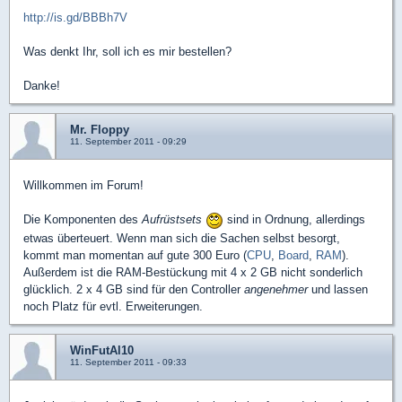
http://is.gd/BBBh7V
Was denkt Ihr, soll ich es mir bestellen?
Danke!
Mr. Floppy
11. September 2011 - 09:29
Willkommen im Forum!
Die Komponenten des
Aufrüstsets
sind in Ordnung, allerdings
etwas überteuert. Wenn man sich die Sachen selbst besorgt,
kommt man momentan auf gute 300 Euro (
CPU
,
Board
,
RAM
).
Außerdem ist die RAM-Bestückung mit 4 x 2 GB nicht sonderlich
glücklich. 2 x 4 GB sind für den Controller
angenehmer
und lassen
noch Platz für evtl. Erweiterungen.
WinFutAl10
11. September 2011 - 09:33