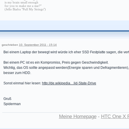
is my brain small enough
for you to make me a star?"
(Jello Biafra "Pull My Strings")
geschrieben
10. September 2011 - 15:14
Bei einem Laptop der bewegt wird würde ich eher SSD Festplatte sagen, die ver
Bei einem PC ist es ein Kompromiss, Preis gegen Geschwindigkeit.
Wichtig, das OS sollte angepasst werden(Energie sparen und Defragmentieren), w
besser zum HDD.
Sonst einmal hier lesen:
http://de.wikipedia....lid-State-Drive
Gruß
Spiderman
Meine Homepage
-
HTC One X 