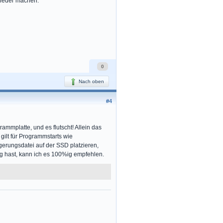
wieder machen.
0
Nach oben
#4
mmplatte, und es flutscht! Allein das
gilt für Programmstarts wie
gerungsdatei auf der SSD platzieren,
g hast, kann ich es 100%ig empfehlen.