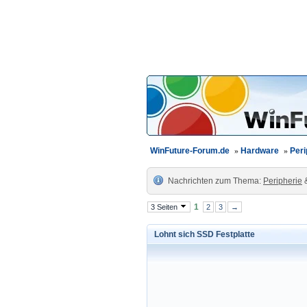
WinFuture-Forum.de
»
Hardware
»
Peri
Nachrichten zum Thema:
Peripherie
1
3 Seiten
2
3
→
Lohnt sich SSD Festplatte