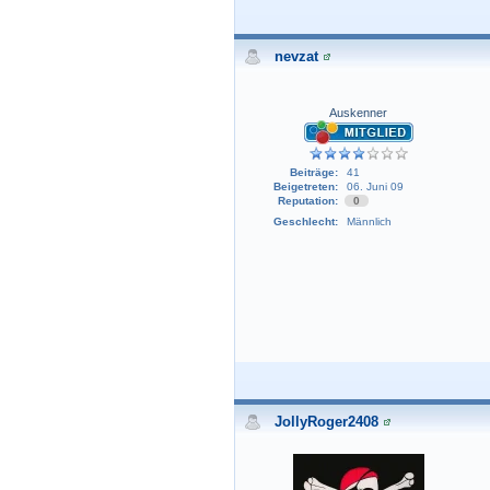
nevzat
Auskenner
Beiträge:
41
Beigetreten:
06. Juni 09
Reputation:
0
Geschlecht:
Männlich
JollyRoger2408