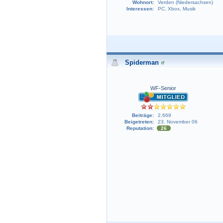
Wohnort:
Verden (Niedersachsen)
Interessen:
PC, Xbox, Musik
Spiderman
WF-Senior
Beiträge:
2.669
Beigetreten:
23. November 06
Reputation:
26