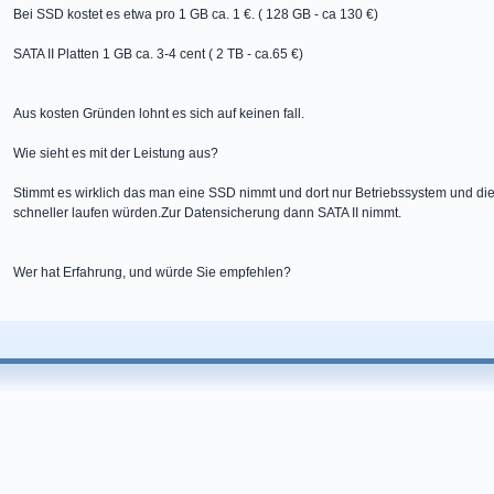
Bei SSD kostet es etwa pro 1 GB ca. 1 €. ( 128 GB - ca 130 €)
SATA II Platten 1 GB ca. 3-4 cent ( 2 TB - ca.65 €)
Aus kosten Gründen lohnt es sich auf keinen fall.
Wie sieht es mit der Leistung aus?
Stimmt es wirklich das man eine SSD nimmt und dort nur Betriebssystem und die
schneller laufen würden.Zur Datensicherung dann SATA II nimmt.
Wer hat Erfahrung, und würde Sie empfehlen?