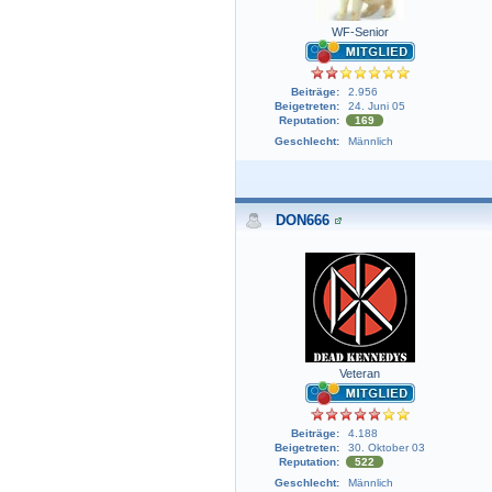
WF-Senior
Beiträge:
2.956
Beigetreten:
24. Juni 05
Reputation:
169
Geschlecht:
Männlich
DON666
Veteran
Beiträge:
4.188
Beigetreten:
30. Oktober 03
Reputation:
522
Geschlecht:
Männlich