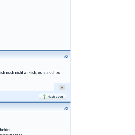
#2
h noch nicht wirklich, es ist noch zu
0
Nach oben
#3
cheiden.