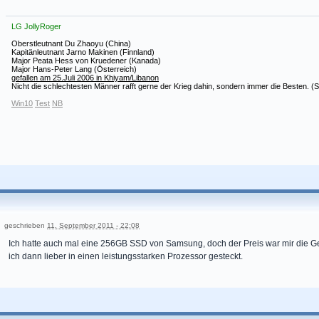
LG JollyRoger
Oberstleutnant Du Zhaoyu (China)
Kapitänleutnant Jarno Makinen (Finnland)
Major Peata Hess von Kruedener (Kanada)
Major Hans-Peter Lang (Österreich)
gefallen am 25.Juli 2006 in Khiyam/Libanon
Nicht die schlechtesten Männer rafft gerne der Krieg dahin, sondern immer die Besten. (
Win10
Test
NB
geschrieben
11. September 2011 - 22:08
Ich hatte auch mal eine 256GB SSD von Samsung, doch der Preis war mir die Ge
ich dann lieber in einen leistungsstarken Prozessor gesteckt.