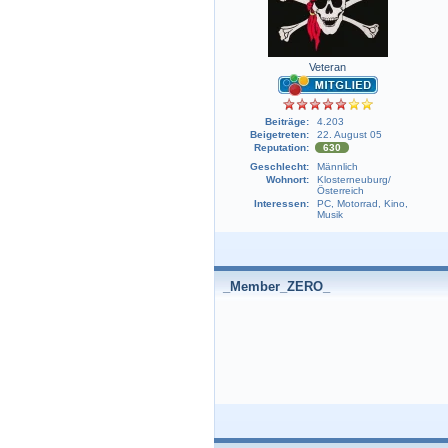
Veteran
Beiträge:
4.203
Beigetreten:
22. August 05
Reputation:
630
Geschlecht:
Männlich
Wohnort:
Klosterneuburg/
Österreich
Interessen:
PC, Motorrad, Kino,
Musik
_Member_ZERO_