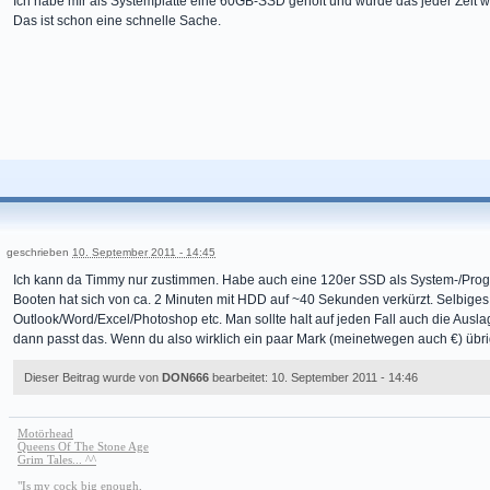
Ich habe mir als Systemplatte eine 60GB-SSD geholt und würde das jeder Zeit 
Das ist schon eine schnelle Sache.
geschrieben
10. September 2011 - 14:45
Ich kann da Timmy nur zustimmen. Habe auch eine 120er SSD als System-/Progra
Booten hat sich von ca. 2 Minuten mit HDD auf ~40 Sekunden verkürzt. Selbiges 
Outlook/Word/Excel/Photoshop etc. Man sollte halt auf jeden Fall auch die Ausla
dann passt das. Wenn du also wirklich ein paar Mark (meinetwegen auch €) übri
Dieser Beitrag wurde von
DON666
bearbeitet: 10. September 2011 - 14:46
Motörhead
Queens Of The Stone Age
Grim Tales... ^^
"Is my cock big enough,