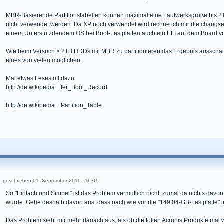
MBR-Basierende Partitionstabellen können maximal eine Laufwerksgröße bis 2TB
nicht verwendet werden. Da XP noch verwendet wird rechne ich mir die changse
einem Unterstützdendem OS bei Boot-Festplatten auch ein EFI auf dem Board vo
Wie beim Versuch > 2TB HDDs mit MBR zu partitionieren das Ergebnis ausschaut 
eines von vielen möglichen.
Mal etwas Lesestoff dazu:
http://de.wikipedia....ter_Boot_Record
http://de.wikipedia....Partition_Table
geschrieben
01. September 2011 - 16:01
So "Einfach und Simpel" ist das Problem vermutlich nicht, zumal da nichts davon 
wurde. Gehe deshalb davon aus, dass nach wie vor die "149,04-GB-Festplatte" inst
Das Problem sieht mir mehr danach aus, als ob die tollen Acronis Produkte mal w