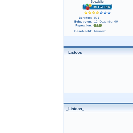
Spezialist
Beiträge:
571
Beigetreten:
12. Dezember 06
Reputation:
26
Geschlecht:
Männlich
_Listoos_
_Listoos_