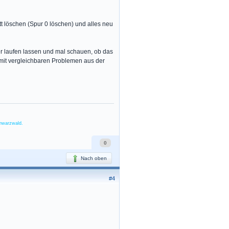
ett löschen (Spur 0 löschen) und alles neu
ber laufen lassen und mal schauen, ob das
g mit vergleichbaren Problemen aus der
chwarzwald.
0
Nach oben
#4