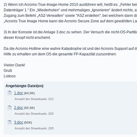
2) Wenn ich Acronis-True-Image-Home-2010 ausführen will, heißt es: „Fehler b
Datenträger 1.“ Ein „Wiederholen“ und mehrmaliges „Ignorieren“ ändert nichts, a
Zugang zum Befehl „ASZ-Verwalten“ sowie "ASZ erstellen", bei welchem dann di
„Acronis True Image Home kann die Acronis Secure Zone auf dem gewählten Lauf
3) In der Konsole ist die Anlage 3.doc zu sehen. Der Versuch die nicht-OS-Partitio
dieser Knopf nicht erscheint.
Da die Acronis-Hotline eine wahre Katastrophe ist und der Acronis-Support auf 
Hilfe zu erhalten um dem OS die gesamte FP-Kapazität zuzuordnen.
Vielen Dank!
Gruß
Listoos
Angehängte Datei(en)
1.doc
(63,5K)
Anzahl der Downloads: 221
2.doc
(92,5K)
Anzahl der Downloads: 202
3.doc
(52K)
Anzahl der Downloads: 205