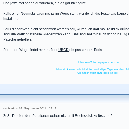
und jetzt Partitionen auftauchen, die es gar nicht gibt.
Falls einer Neuinstallation nichts im Wege steht, würde ich die Festplatte kompl
installieren.
Falls dieser Weg nicht beschritten werden soll, würde ich dort mal Testdisk drü
Tool die Partitionstabelle wieder fixen kann. Das Tool hat mir auch schon häufi
Patsche geholfen.
Für beide Wege findet man auf der
UBCD
die passenden Tools.
Ich bin kein Toilettenpapier-Hamster.
---
Ich bin ein kleiner, schnickeldischnuckeliger Tiger aus dem S
Alle haben mich ganz dolle lila lieb.
geschrieben
01. September 2011 - 21:11
Zu3.: Die fremden Partitionen gehen nicht mit Rechtsklick zu löschen?