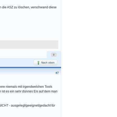
ch die ASZ zu löschen, verschwand diese
0
Nach oben
#7
ndere niemals mit irgendwelchen Tools
ch ist es ein sehr dünnes Eis auf dem man
 NICHT - ausgelegt/geeignet/gedacht für