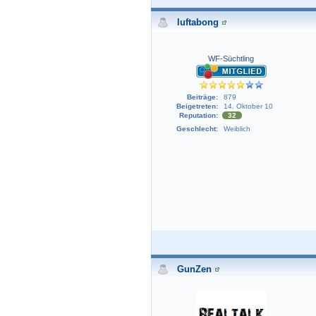
luftabong
WF-Süchtling
Beiträge:
879
Beigetreten:
14. Oktober 10
Reputation:
32
Geschlecht:
Weiblich
GunZen