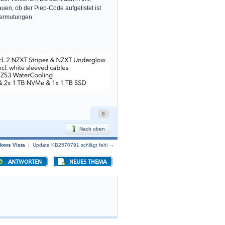
en, ob der Piep-Code aufgelistet ist
Vermutungen.
0
Nach oben
dows Vista
Update KB2570791 schlägt fehl
→
ANTWORTEN
NEUES THEMA