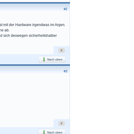
#2
ist mit der Hardware irgendwas im Argen.
he ab.
nd sich deswegen sicherheitshalber
0
Nach oben
#3
0
Nach oben