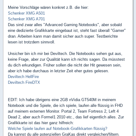
Meine Vorschläge wären konkret z.B. die hier:
Schenker XMG A501
Schenker XMG A701
Das sind zwar alles "Advanced Gaming Notebooks", aber sobald
eine dedizierte Grafikkarte eingebaut ist, steht fast überall "Gamer"
dran. Arbeiten kann man damit sicher auch super. Testberichte
lesen ist trotzdem sinnvoll.
Unsicher bin ich mir bei Deviltech. Die Notebooks sehen gut aus,
keine Frage, aber zur Qualität kann ich nichts sagen. Da müsstest
du dich erkundigen. Früher sollen die nicht der Hit gewesen sein,
aber ich habe durchaus in letzter Zeit eher gutes gelesen.
Deviltech HellFire
Deviltech FireDTX
EDIT: Ich habe übrigens eine 2GB nVidia GT540M in meinem
Notebook und die Spiele, die ich spiele, laufen alle flüssig in FHD
auf meinem externen Monitor. Portal 2, Team Fortress 2, Left 4
Dead 2, aber auch Formel1 2010 etc., das lief eigentlich alles. Zur
Grafikkarte ist das hier ganz hilfreich:
Welche Spiele laufen auf Notebook-Grafikkarten flüssig?
Da kannst du alle potenziellen GraKas direkt vergleichen/filtern.