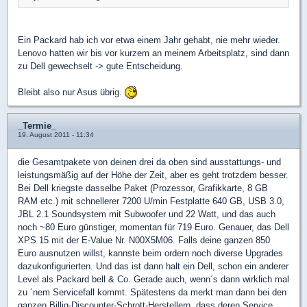
Ein Packard hab ich vor etwa einem Jahr gehabt, nie mehr wieder.
Lenovo hatten wir bis vor kurzem an meinem Arbeitsplatz, sind dann
zu Dell gewechselt -> gute Entscheidung.
Bleibt also nur Asus übrig.
_Termie_
19. August 2011 - 11:34
die Gesamtpakete von deinen drei da oben sind ausstattungs- und
leistungsmäßig auf der Höhe der Zeit, aber es geht trotzdem besser.
Bei Dell kriegste dasselbe Paket (Prozessor, Grafikkarte, 8 GB
RAM etc.) mit schnellerer 7200 U/min Festplatte 640 GB, USB 3.0,
JBL 2.1 Soundsystem mit Subwoofer und 22 Watt, und das auch
noch ~80 Euro günstiger, momentan für 719 Euro. Genauer, das Dell
XPS 15 mit der E-Value Nr. N00X5M06. Falls deine ganzen 850
Euro ausnutzen willst, kannste beim ordern noch diverse Upgrades
dazukonfigurierten. Und das ist dann halt ein Dell, schon ein anderer
Level als Packard bell & Co. Gerade auch, wenn´s dann wirklich mal
zu ´nem Servicefall kommt. Spätestens da merkt man dann bei den
ganzen Billig-Discounter-Schrott-Herstellern, dass deren Service