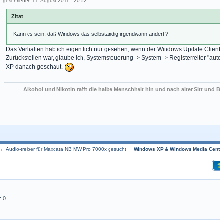
geschrieben
11. August 2011 - 20:52
Zitat
Kann es sein, daß Windows das selbständig irgendwann ändert ?
Das Verhalten hab ich eigentlich nur gesehen, wenn der Windows Update Client 
Zurückstellen war, glaube ich, Systemsteuerung -> System -> Registerreiter "au
XP danach geschaut.
Alkohol und Nikotin rafft die halbe Menschheit hin und nach alter Sitt und B
←
Audio-treiber für Maxdata NB MW Pro 7000x gesucht
Windows XP & Windows Media Cente
: 0