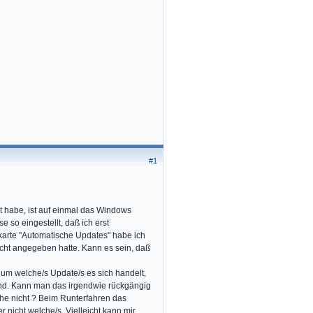
#1
zt habe, ist auf einmal das Windows
so eingestellt, daß ich erst
karte "Automatische Updates" habe ich
icht angegeben hatte. Kann es sein, daß
n, um welche/s Update/s es sich handelt,
sind. Kann man das irgendwie rückgängig
he nicht ? Beim Runterfahren das
 nicht welche/s. Vielleicht kann mir