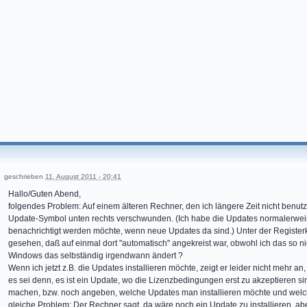
geschrieben
11. August 2011 - 20:41
Hallo/Guten Abend,
folgendes Problem: Auf einem älteren Rechner, den ich längere Zeit nicht benut
Update-Symbol unten rechts verschwunden. (Ich habe die Updates normalerweise 
benachrichtigt werden möchte, wenn neue Updates da sind.) Unter der Register
gesehen, daß auf einmal dort "automatisch" angekreist war, obwohl ich das so n
Windows das selbständig irgendwann ändert ?
Wenn ich jetzt z.B. die Updates installieren möchte, zeigt er leider nicht mehr a
es sei denn, es ist ein Update, wo die Lizenzbedingungen erst zu akzeptieren 
machen, bzw. noch angeben, welche Updates man installieren möchte und welc
gleiche Problem: Der Rechner sagt, da wäre noch ein Update zu installieren, aber