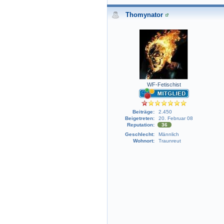
Thomynator
WF-Fetischist
Beiträge:
2.450
Beigetreten:
20. Februar 08
Reputation:
36
Geschlecht:
Männlich
Wohnort:
Traunreut