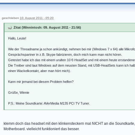
geschrieben
10. August 2011 - 05:20
Zitat (Winnintosh: 09. August 2011 - 21:56)
Hallo, Leute!
Wie der Threadname ja schon ankündigt, nehmen bei mir (Windows 7 x 64) alle Mikrof
Gesprächspartner in z.B. Skype fabrizieren, doch mich kann man nicht hören.
Getestet habe ich das mit einem uralten 10 €-HeadSet und mit einem heute erstandene
Die Treiber sind laut Windows auf dem neusten Stand, mit USB-HeadSets kann ich halb
einen Wackelkontakt, aber man hört mich).
Kann mir jemand bei diesem Problem helfen?
Grüße, Winnie
P.S.: Meine Soundkarte: AVerMedia M135 PCI TV Tuner.
klemm doch das headset mit den klinkensteckern mal NICHT an die Soundkarte, 
Motherboard. vielleicht funktioniert das besser.