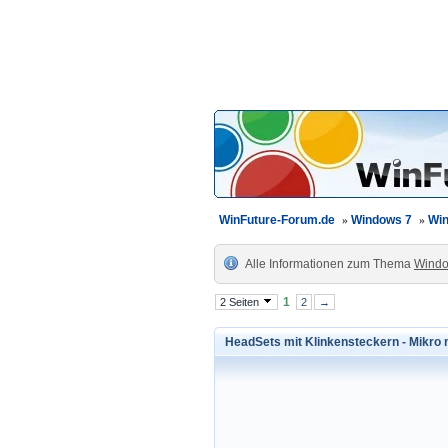
WinFuture-Forum.de
»
Windows 7
»
Win
Alle Informationen zum Thema
Windo
1
2 Seiten
2
→
HeadSets mit Klinkensteckern - Mikro