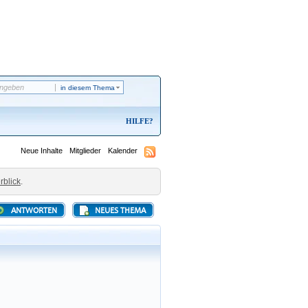
in diesem Thema
HILFE
Neue Inhalte
Mitglieder
Kalender
rblick
.
ANTWORTEN
NEUES THEMA