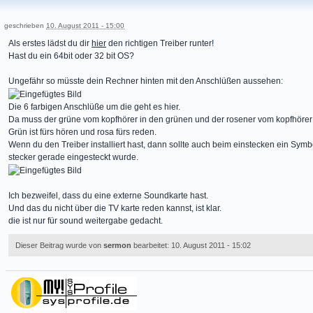
geschrieben
10. August 2011 - 15:00
Als erstes lädst du dir
hier
den richtigen Treiber runter!
Hast du ein 64bit oder 32 bit OS?
Ungefähr so müsste dein Rechner hinten mit den Anschlüßen aussehen:
Die 6 farbigen Anschlüße um die geht es hier.
Da muss der grüne vom kopfhörer in den grünen und der rosener vom kopfhörer
Grün ist fürs hören und rosa fürs reden.
Wenn du den Treiber installiert hast, dann sollte auch beim einstecken ein Symb
stecker gerade eingesteckt wurde.
Ich bezweifel, dass du eine externe Soundkarte hast.
Und das du nicht über die TV karte reden kannst, ist klar.
die ist nur für sound weitergabe gedacht.
Dieser Beitrag wurde von
sermon
bearbeitet: 10. August 2011 - 15:02