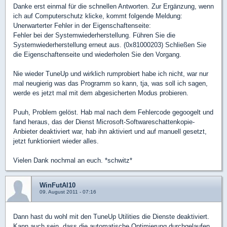
Danke erst einmal für die schnellen Antworten. Zur Ergänzung, wenn
ich auf Computerschutz klicke, kommt folgende Meldung:
Unerwarterter Fehler in der Eigenschaftenseite:
Fehler bei der Systemwiederherstellung. Führen Sie die
Systemwiederherstellung erneut aus. (0x81000203) Schließen Sie
die Eigenschaftenseite und wiederholen Sie den Vorgang.
Nie wieder TuneUp und wirklich rumprobiert habe ich nicht, war nur
mal neugierig was das Programm so kann, tja, was soll ich sagen,
werde es jetzt mal mit dem abgesicherten Modus probieren.
Puuh, Problem gelöst. Hab mal nach dem Fehlercode gegoogelt und
fand heraus, das der Dienst Microsoft-Softwareschattenkopie-
Anbieter deaktiviert war, hab ihn aktiviert und auf manuell gesetzt,
jetzt funktioniert wieder alles.
Vielen Dank nochmal an euch. *schwitz*
WinFutAl10
09. August 2011 - 07:16
Dann hast du wohl mit den TuneUp Utilities die Dienste deaktiviert.
Kann auch sein, dass die automatische Optimierung durchgelaufen