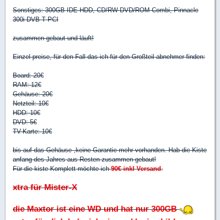
Sonstiges: 300GB IDE HDD, CD/RW DVD/ROM Combi, Pinnacle
300i DVB-T PCI
zusammen gebaut und läuft!
Einzel preise, für den Fall das ich für den Großteil abnehmer finden:
Board: 20€
RAM: 12€
Gehäuse: 20€
Netzteil: 10€
HDD: 10€
DVD: 5€
TV-Karte: 10€
bis auf das Gehäuse ,keine Garantie mehr vorhanden. Hab die Kiste
anfang des Jahres aus Resten zusammen gebaut!
Für die kiste Komplett möchte ich
90€ inkl Versand
.
xtra für Mister-X
die Maxtor ist eine WD und hat nur 300GB