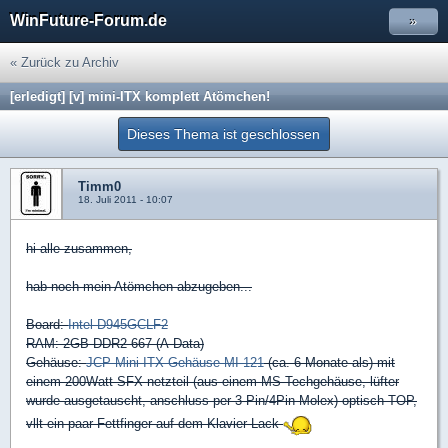
WinFuture-Forum.de
»
« Zurück zu Archiv
[erledigt] [v] mini-ITX komplett Atömchen!
Dieses Thema ist geschlossen
Timm0
18. Juli 2011 - 10:07
hi alle zusammen,
hab noch mein Atömchen abzugeben...
Board:
Intel D945GCLF2
RAM: 2GB DDR2 667 (A-Data)
Gehäuse:
JCP Mini-ITX Gehäuse MI-121
(ca. 6 Monate als) mit
einem 200Watt SFX netzteil (aus einem MS-Techgehäuse, lüfter
wurde ausgetauscht, anschluss per 3-Pin/4Pin Molex) optisch TOP,
vllt ein paar Fettfinger auf dem Klavier-Lack