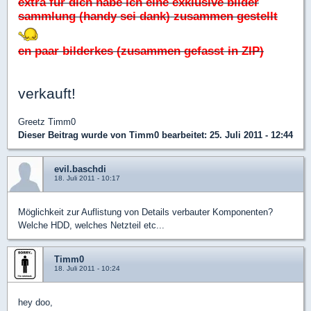
extra für dich habe ich eine exklusive bilder
sammlung (handy sei dank) zusammen gestellt
en paar bilderkes (zusammen gefasst in ZIP)
verkauft!
Greetz Timm0
Dieser Beitrag wurde von
Timm0
bearbeitet: 25. Juli 2011 - 12:44
evil.baschdi
18. Juli 2011 - 10:17
Möglichkeit zur Auflistung von Details verbauter Komponenten?
Welche HDD, welches Netzteil etc...
Timm0
18. Juli 2011 - 10:24
hey doo,