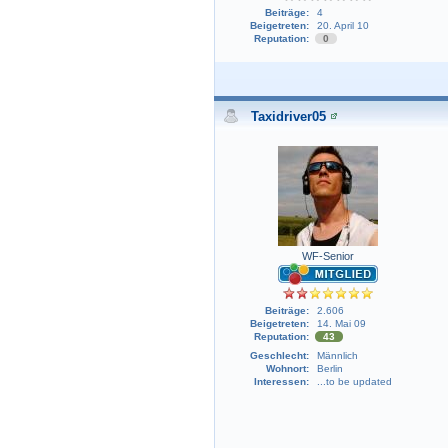
Beiträge:
4
Beigetreten:
20. April 10
Reputation:
0
Taxidriver05
WF-Senior
Beiträge:
2.606
Beigetreten:
14. Mai 09
Reputation:
43
Geschlecht:
Männlich
Wohnort:
Berlin
Interessen:
...to be updated