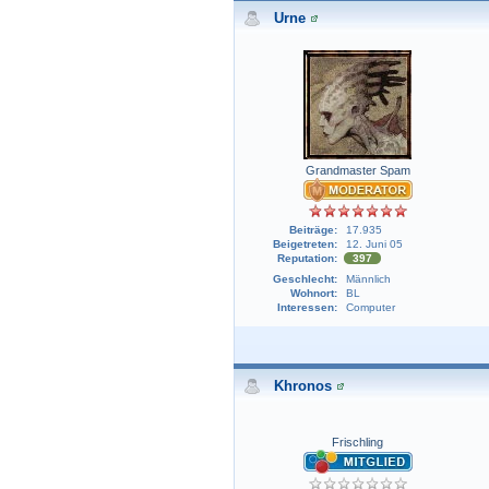
Urne
Grandmaster Spam
Beiträge:
17.935
Beigetreten:
12. Juni 05
Reputation:
397
Geschlecht:
Männlich
Wohnort:
BL
Interessen:
Computer
Khronos
Frischling