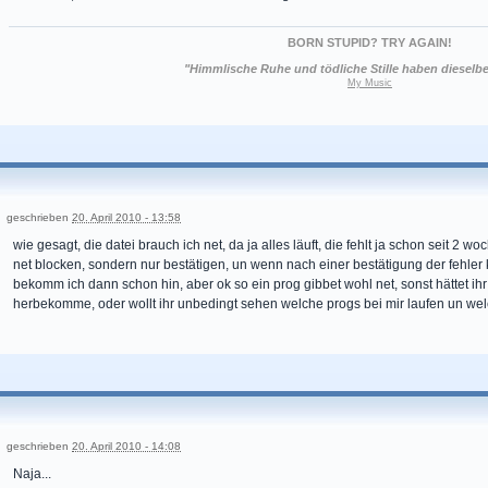
BORN STUPID? TRY AGAIN!
"Himmlische Ruhe und tödliche Stille haben dieselb
My Music
geschrieben
20. April 2010 - 13:58
wie gesagt, die datei brauch ich net, da ja alles läuft, die fehlt ja schon seit 2 wo
net blocken, sondern nur bestätigen, un wenn nach einer bestätigung der fehler 
bekomm ich dann schon hin, aber ok so ein prog gibbet wohl net, sonst hättet ihr
herbekomme, oder wollt ihr unbedingt sehen welche progs bei mir laufen un we
geschrieben
20. April 2010 - 14:08
Naja...