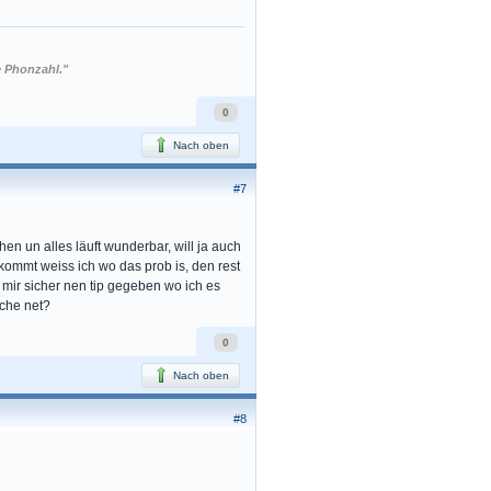
e Phonzahl."
0
Nach oben
#7
chen un alles läuft wunderbar, will ja auch
kommt weiss ich wo das prob is, den rest
 mir sicher nen tip gegeben wo ich es
lche net?
0
Nach oben
#8