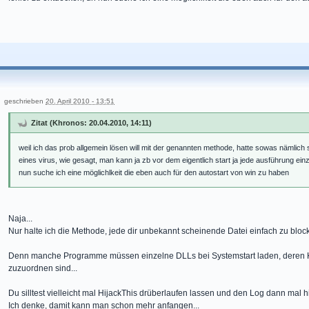
geschrieben
20. April 2010 - 13:51
Zitat (Khronos: 20.04.2010, 14:11)
weil ich das prob allgemein lösen will mit der genannten methode, hatte sowas nämlich
eines virus, wie gesagt, man kann ja zb vor dem eigentlich start ja jede ausführung ein
nun suche ich eine möglichlkeit die eben auch für den autostart von win zu haben
Naja...
Nur halte ich die Methode, jede dir unbekannt scheinende Datei einfach zu blocke
Denn manche Programme müssen einzelne DLLs bei Systemstart laden, deren K
zuzuordnen sind...
Du silltest vielleicht mal HijackThis drüberlaufen lassen und den Log dann mal hi
Ich denke, damit kann man schon mehr anfangen...