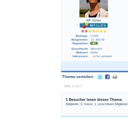
WF-Senior
Beiträge:
2.606
Beigetreten:
14. Mai 09
Reputation:
43
Geschlecht:
Männlich
Wohnort:
Berlin
Interessen:
...to be updated
Thema verteilen:
Seite 1 von 1
1 Besucher lesen dieses Thema
Mitglieder: 0, Gäste: 1, unsichtbare Mitglieder