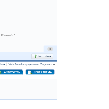
e Phonzahl."
0
Nach oben
ista
Vista Anmeldungs-passwort Vergessen
→
ANTWORTEN
NEUES THEMA