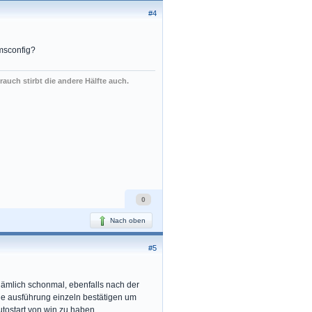
#4
 msconfig?
rauch stirbt die andere Hälfte auch.
0
Nach oben
#5
nämlich schonmal, ebenfalls nach der
ede ausführung einzeln bestätigen um
utostart von win zu haben