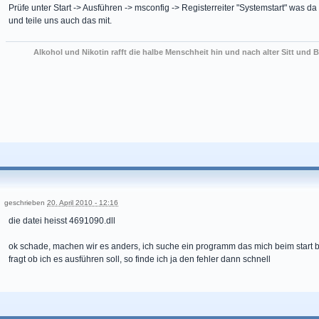
Prüfe unter Start -> Ausführen -> msconfig -> Registerreiter "Systemstart" was d
und teile uns auch das mit.
Alkohol und Nikotin rafft die halbe Menschheit hin und nach alter Sitt und B
geschrieben
20. April 2010 - 12:16
die datei heisst 4691090.dll
ok schade, machen wir es anders, ich suche ein programm das mich beim start b
fragt ob ich es ausführen soll, so finde ich ja den fehler dann schnell