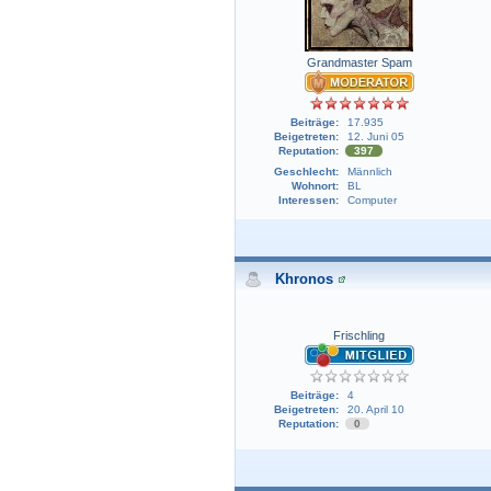
Grandmaster Spam
Beiträge:
17.935
Beigetreten:
12. Juni 05
Reputation:
397
Geschlecht:
Männlich
Wohnort:
BL
Interessen:
Computer
Khronos
Frischling
Beiträge:
4
Beigetreten:
20. April 10
Reputation:
0