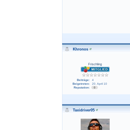
Khronos
Frischling
Beiträge:
4
Beigetreten:
20. April 10
Reputation:
0
Taxidriver05