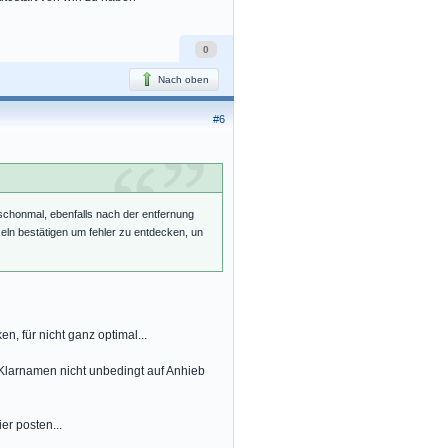
0
Nach oben
#6
 schonmal, ebenfalls nach der entfernung
zeln bestätigen um fehler zu entdecken, un
n, für nicht ganz optimal...
larnamen nicht unbedingt auf Anhieb
er posten...