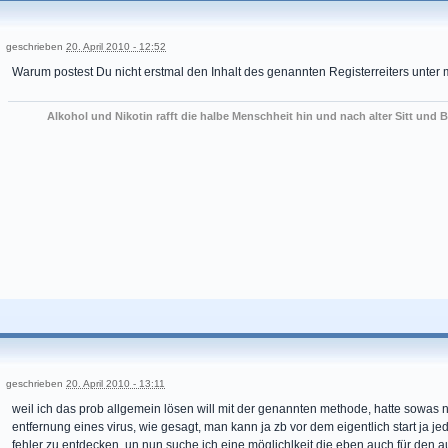
geschrieben
20. April 2010 - 12:52
Warum postest Du nicht erstmal den Inhalt des genannten Registerreiters unter
Alkohol und Nikotin rafft die halbe Menschheit hin und nach alter Sitt und B
geschrieben
20. April 2010 - 13:11
weil ich das prob allgemein lösen will mit der genannten methode, hatte sowas 
entfernung eines virus, wie gesagt, man kann ja zb vor dem eigentlich start ja j
fehler zu entdecken, un nun suche ich eine möglichlkeit die eben auch für den a