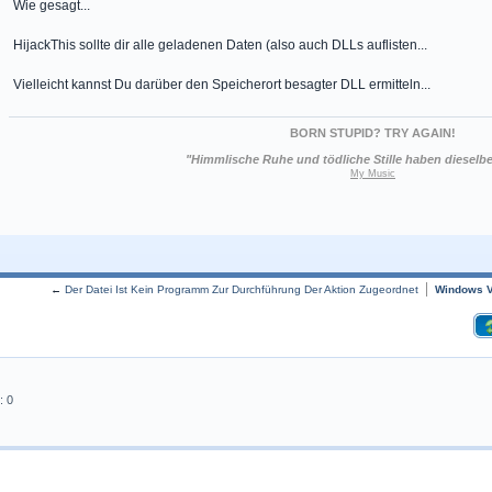
Wie gesagt...
HijackThis sollte dir alle geladenen Daten (also auch DLLs auflisten...
Vielleicht kannst Du darüber den Speicherort besagter DLL ermitteln...
BORN STUPID? TRY AGAIN!
"Himmlische Ruhe und tödliche Stille haben dieselb
My Music
←
Der Datei Ist Kein Programm Zur Durchführung Der Aktion Zugeordnet
Windows V
: 0