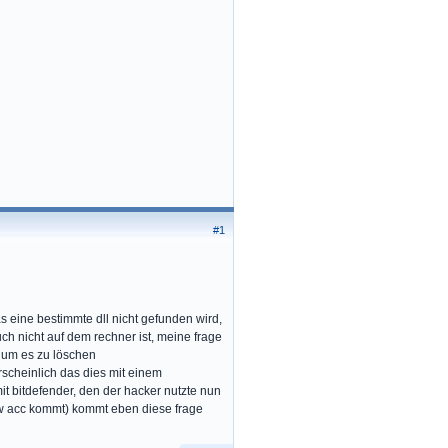
#1
 eine bestimmte dll nicht gefunden wird,
uch nicht auf dem rechner ist, meine frage
 um es zu löschen
rscheinlich das dies mit einem
t bitdefender, den der hacker nutzte nun
ow acc kommt) kommt eben diese frage