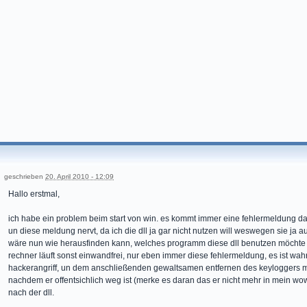
geschrieben
20. April 2010 - 12:09
Hallo erstmal,
ich habe ein problem beim start von win. es kommt immer eine fehlermeldung das
un diese meldung nervt, da ich die dll ja gar nicht nutzen will weswegen sie ja a
wäre nun wie herausfinden kann, welches programm diese dll benutzen möchte
rechner läuft sonst einwandfrei, nur eben immer diese fehlermeldung, es ist wah
hackerangriff, un dem anschließenden gewaltsamen entfernen des keyloggers mi
nachdem er offentsichlich weg ist (merke es daran das er nicht mehr in mein w
nach der dll.