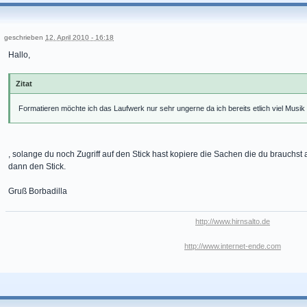
geschrieben
12. April 2010 - 16:18
Hallo,
Zitat
Formatieren möchte ich das Laufwerk nur sehr ungerne da ich bereits etlich viel Musi
, solange du noch Zugriff auf den Stick hast kopiere die Sachen die du brauchst 
dann den Stick.
Gruß Borbadilla
http://www.hirnsalto.de
http://www.internet-ende.com