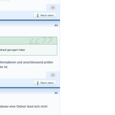
0
Nach oben
#4
k drauf gezogen habe
u formatieren und anschliessend prüfen
r ist.
0
Nach oben
#5
dieser eine Ordner lässt sich nicht