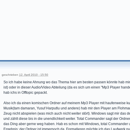
geschrieben
12. April 2010 - 15:50
So ich habe keine Ahnung wo das Thema hier am besten passen könnte hab mir
ist) oder in dieser Audio/Video Abteilung (da es sich um einen "Mp3 Player hande
hab ichs in Offtopic gepackt.
Also ich da einen komischen Ordner auf meinem Mp3 Player mit haufenweise kur
Musik(tam damaran, Yusuf Harputlu und andere) hab mir den Player am Flohmark
Zeug nicht abspielen (was mich auch nicht weiter stört). Windows sagt mir das 
und zählt diese bis in die unendlichkeit weiter. Total Commander sagt der Ordne
das Ding aber gerne weg haben. Hab es schon mit Windows, total Commander un
Ergebnis: der Ordner ist immernoch da. Formatieren möchte ich das Laufwerk nur 