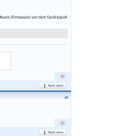
Software (Firmaware) von dem Gerät kaputt
0
Nach oben
#6
0
Nach oben