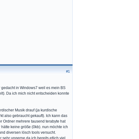
#1
 gedacht in Windows7 weil es mein BS
lt). Da ich mich nicht entscheiden konnte
discher Musik drauf (ja kurdische
t also gebraucht gekauft). Ich kann das
der Ordner mehrere tausend terabyte hat
r hätte keine größe (0kb). nun möchte ich
d diversen lösch tools versucht.
sehr ungerne da ich bereits etlich viel