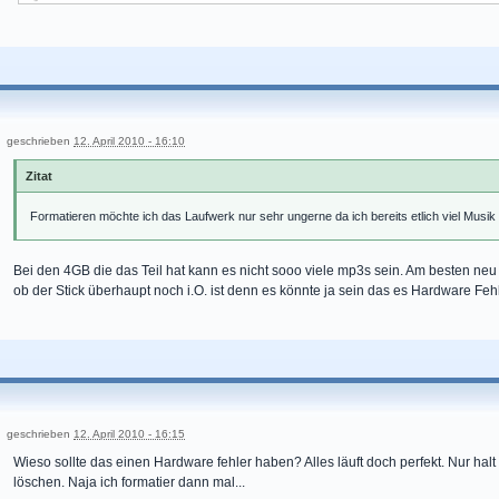
geschrieben
12. April 2010 - 16:10
Zitat
Formatieren möchte ich das Laufwerk nur sehr ungerne da ich bereits etlich viel Musi
Bei den 4GB die das Teil hat kann es nicht sooo viele mp3s sein. Am besten ne
ob der Stick überhaupt noch i.O. ist denn es könnte ja sein das es Hardware Fehle
geschrieben
12. April 2010 - 16:15
Wieso sollte das einen Hardware fehler haben? Alles läuft doch perfekt. Nur halt 
löschen. Naja ich formatier dann mal...