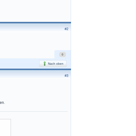
#2
0
Nach oben
#3
en.