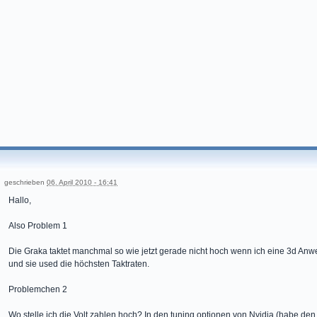
geschrieben
06. April 2010 - 16:41
Hallo,
Also Problem 1
Die Graka taktet manchmal so wie jetzt gerade nicht hoch wenn ich eine 3d Anw
und sie used die höchsten Taktraten.
Problemchen 2
Wo stelle ich die Volt zahlen hoch? In den tuning optionen von Nvidia (habe den