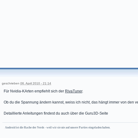
geschrieben
06. April 2010 - 21:14
Für Nvidia-KArten empfiehlt sich der
RivaTuner
.
Ob du die Spannung ändern kannst, weiss ich nicht, das hängt immer von den 
Detaillierte Anleitungen findest du auch über die Guru3D-Seite
Android ist die Rache der Nerds - weil wir sie nie auf unsere Parties eingeladen haben.