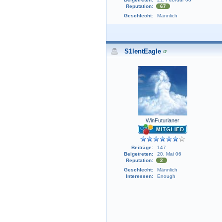
Reputation:
67
Geschlecht:
Männlich
S1lentEagle
WinFuturianer
Beiträge:
147
Beigetreten:
20. Mai 06
Reputation:
2
Geschlecht:
Männlich
Interessen:
Enough