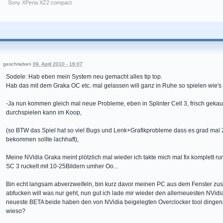
Sony XPeria XZ2 compact
geschrieben
09. April 2010 - 16:07
Sodele: Hab eben mein System neu gemacht alles tip top.
Hab das mit dem Graka OC etc. mal gelassen will ganz in Ruhe so spielen wie's 
-Ja nun kommen gleich mal neue Probleme, eben in Splinter Cell 3, frisch gekauf
durchspielen kann im Koop,
(so BTW das Spiel hat so viel Bugs und Lenk+Grafikprobleme dass es grad mal
bekommen sollte lachhaft),
Meine NVidia Graka meint plötzlich mal wieder ich takte mich mal fix komplet
SC 3 ruckelt mit 10-25Bildern umher Oo...
Bin echt langsam abverzweifeln, bin kurz davor meinen PC aus dem Fenster zus
abfucken will was nur geht, nun gut ich lade mir wieder den allerneuesten NVidia
neueste BETA beide haben den von NVidia beigelegten Overclocker tool dingens 
wieso?