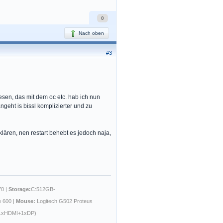
0
Nach oben
#3
en, das mit dem oc etc. hab ich nun
angeht is bissl komplizierter und zu
lären, nen restart behebt es jedoch naja,
0 |
Storage:
C:512GB-
e 600 |
Mouse:
Logitech G502 Proteus
1xHDMI+1xDP)