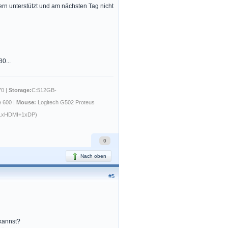
rn unterstützt und am nächsten Tag nicht
0...
0 |
Storage:
C:512GB-
e 600 |
Mouse:
Logitech G502 Proteus
1xHDMI+1xDP)
0
Nach oben
#5
kannst?