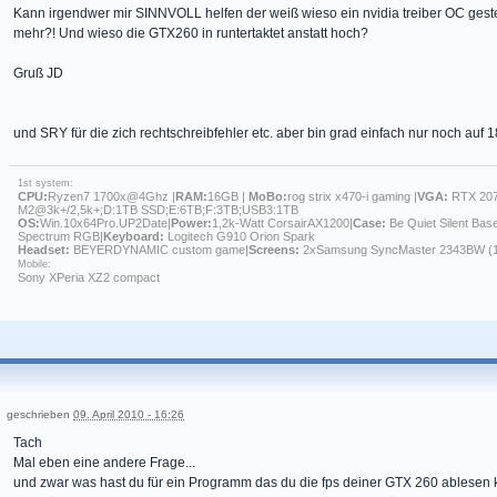
Kann irgendwer mir SINNVOLL helfen der weiß wieso ein nvidia treiber OC geste
mehr?! Und wieso die GTX260 in runtertaktet anstatt hoch?
Gruß JD
und SRY für die zich rechtschreibfehler etc. aber bin grad einfach nur noch auf 18
1st system:
CPU:
Ryzen7 1700x@4Ghz |
RAM:
16GB |
MoBo:
rog strix x470-i gaming |
VGA:
RTX 207
M2@3k+/2,5k+;D:1TB SSD;E:6TB;F:3TB;USB3:1TB
OS:
Win.10x64Pro.UP2Date|
Power:
1,2k-Watt CorsairAX1200|
Case:
Be Quiet Silent Bas
Spectrum RGB|
Keyboard:
Logitech G910 Orion Spark
Headset:
BEYERDYNAMIC custom game|
Screens:
2xSamsung SyncMaster 2343BW (
Mobile:
Sony XPeria XZ2 compact
geschrieben
09. April 2010 - 16:26
Tach
Mal eben eine andere Frage...
und zwar was hast du für ein Programm das du die fps deiner GTX 260 ablesen 