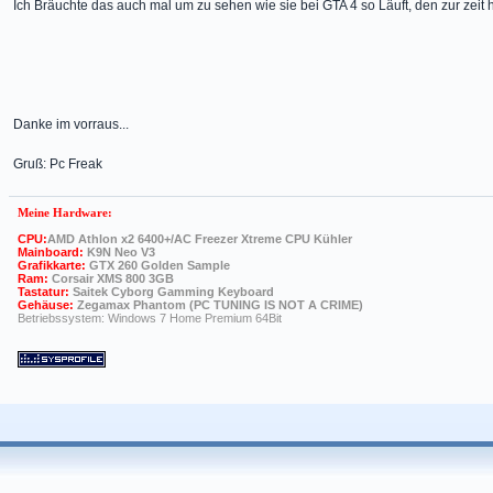
Ich Bräuchte das auch mal um zu sehen wie sie bei GTA 4 so Läuft, den zur zeit h
Danke im vorraus...
Gruß: Pc Freak
Meine Hardware:
CPU:
AMD Athlon x2 6400+/AC Freezer Xtreme CPU Kühler
Mainboard:
K9N Neo V3
Grafikkarte:
GTX 260 Golden Sample
Ram:
Corsair XMS 800 3GB
Tastatur:
Saitek Cyborg Gamming Keyboard
Gehäuse:
Zegamax Phantom (PC TUNING IS NOT A CRIME)
Betriebssystem: Windows 7 Home Premium 64Bit