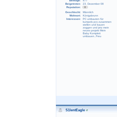
Beiträge:
477
Beigetreten:
23. Dezember 08
Reputation:
0
Geschlecht:
Männlich
Wohnort:
Königsbrunn
Interessen:
PC umbauten für
kumpels pcs zusammen
stellen und bauen
zoggen und jetz mein
neues projekt Mein
Baby Komplett
umbauen..Freu
S1lentEagle