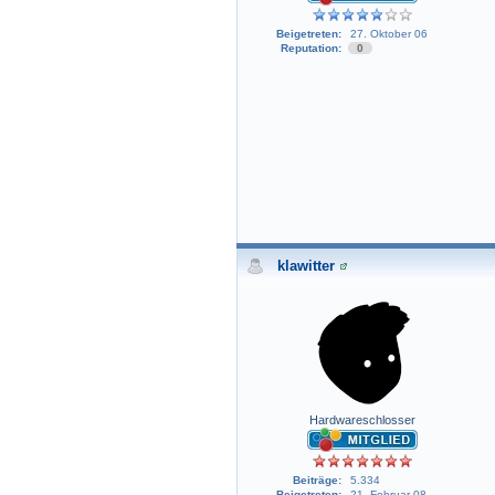
Beigetreten:
27. Oktober 06
Reputation:
0
klawitter
Hardwareschlosser
Beiträge:
5.334
Beigetreten:
21. Februar 08