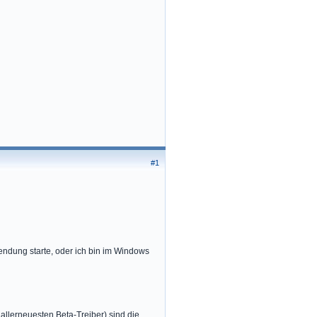
#1
endung starte, oder ich bin im Windows
 allerneuesten Beta-Treiber) sind die