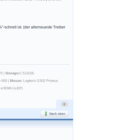
"-schnell ist. (der allerneueste Treiber
0 |
Storage:
C:512GB-
e 600 |
Mouse:
Logitech G502 Proteus
1xHDMI+1xDP)
0
Nach oben