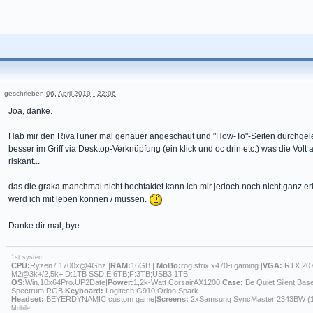
geschrieben
06. April 2010 - 22:06
Joa, danke.
Hab mir den RivaTuner mal genauer angeschaut und "How-To"-Seiten durchgeles
besser im Griff via Desktop-Verknüpfung (ein klick und oc drin etc.) was die Volt 
riskant...
das die graka manchmal nicht hochtaktet kann ich mir jedoch noch nicht ganz erk
werd ich mit leben können / müssen.
Danke dir mal, bye.
1st system:
CPU:
Ryzen7 1700x@4Ghz |
RAM:
16GB |
MoBo:
rog strix x470-i gaming |
VGA:
RTX 207
M2@3k+/2,5k+;D:1TB SSD;E:6TB;F:3TB;USB3:1TB
OS:
Win.10x64Pro.UP2Date|
Power:
1,2k-Watt CorsairAX1200|
Case:
Be Quiet Silent Bas
Spectrum RGB|
Keyboard:
Logitech G910 Orion Spark
Headset:
BEYERDYNAMIC custom game|
Screens:
2xSamsung SyncMaster 2343BW (
Mobile: