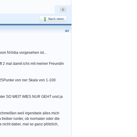
0
Nach oben
#4
von NVidia vorgesehen ist...
t 2 mal damit ichs mit meiner Freundin
 25Punke von ner Skala von 1-100
t runter SO WEIT WIES NUR GEHT und ja
chmeißen weil irgendwie alles mich
 treiber runter, ob normaler oder die
nicht dabei, mal so ganz plötzlich,