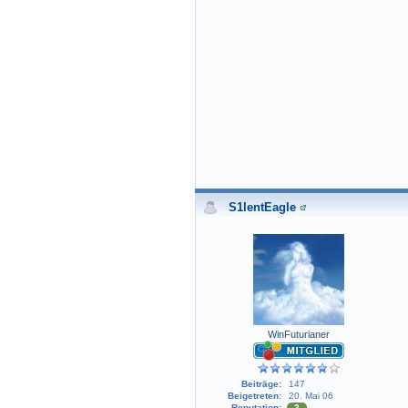
S1lentEagle
WinFuturianer
Beiträge:
147
Beigetreten:
20. Mai 06
Reputation:
2