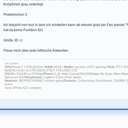
Knöpfchen grau unterlegt.
Problemchen 3
Ich bräucht nen tool in dem ich einstellen kann ab wieviel grad der Fan wieviel "%
hat da keine Funktion für)
Grüße JD =)
Freue mich über jede hilfreiche Antworten.
1st system:
CPU:
Ryzen7 1700x@4Ghz |
RAM:
16GB |
MoBo:
rog strix x470-i gaming |
VGA:
RTX 207
M2@3k+/2,5k+;D:1TB SSD;E:6TB;F:3TB;USB3:1TB
OS:
Win.10x64Pro.UP2Date|
Power:
1,2k-Watt CorsairAX1200|
Case:
Be Quiet Silent Bas
Spectrum RGB|
Keyboard:
Logitech G910 Orion Spark
Headset:
BEYERDYNAMIC custom game|
Screens:
2xSamsung SyncMaster 2343BW (
Mobile:
Sony XPeria XZ2 compact