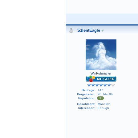
S1lentEagle
WinFuturianer
Beiträge:
147
Beigetreten:
20. Mai 06
Reputation:
2
Geschlecht:
Männlich
Interessen:
Enough