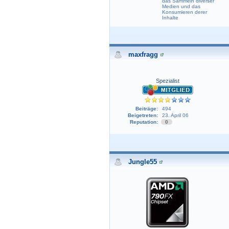
das Sammeln diverser
Medien und das
Konsumieren derer
Inhalte
maxfragg
Spezialist
Beiträge:
494
Beigetreten:
23. April 06
Reputation:
0
Jungle55