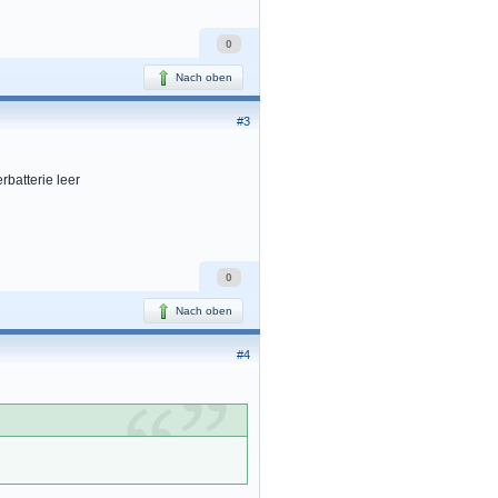
0
Nach oben
#3
rbatterie leer
0
Nach oben
#4