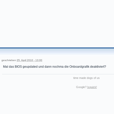
geschrieben
05. April 2010 - 13:00
Mal das BIOS geupdated und dann nochma die Onboardgrafik deaktiviert?
time made dogs of us
Google?
Ixquick!