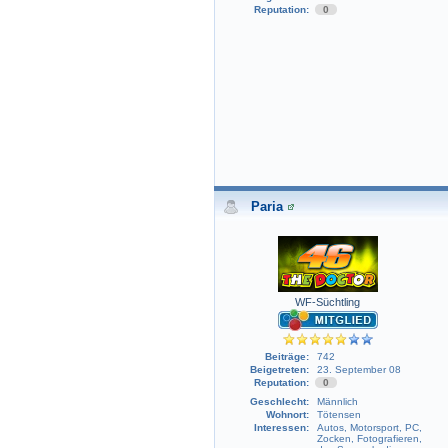
Reputation:
0
Paria
WF-Süchtling
Beiträge:
742
Beigetreten:
23. September 08
Reputation:
0
Geschlecht:
Männlich
Wohnort:
Tötensen
Interessen:
Autos, Motorsport, PC,
Zocken, Fotografieren,