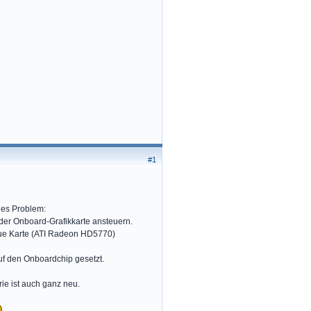
#1
ndes Problem:
 der Onboard-Grafikkarte ansteuern.
neue Karte (ATI Radeon HD5770)
uf den Onboardchip gesetzt.
rie ist auch ganz neu.