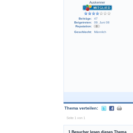
Auskenner
Beiträge:
47
Beigetreten:
09. Juni 08
Reputation:
0
Geschlecht:
Männlich
Thema verteilen:
Seite 1 von 1
1 Besucher lesen dieses Thema