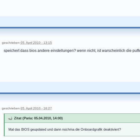
geschrieben
05. April 2010 - 13:15
speichert dass bios andere einstellungen? wenn nicht, ist warscheinlich die puffe
geschrieben
05. April 2010 - 16:27
Zitat (Paria: 05.04.2010, 14:00)
Mal das BIOS geupdated und dann nochma die Onboardgrafik deaktiviert?