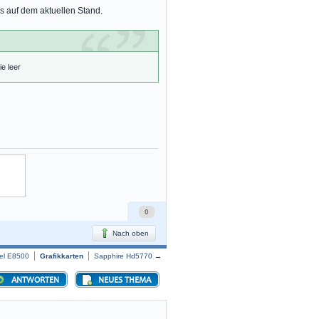
s auf dem aktuellen Stand.
ie leer
0
Nach oben
tel E8500
Grafikkarten
Sapphire Hd5770
→
ANTWORTEN
NEUES THEMA