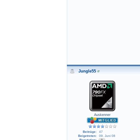
Jungle55
Auskenner
Beiträge:
47
Beigetreten:
09. Juni 08
Reputation:
0