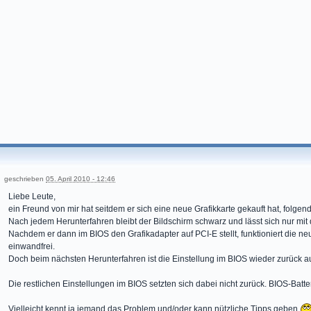
geschrieben
05. April 2010 - 12:46
Liebe Leute,
ein Freund von mir hat seitdem er sich eine neue Grafikkarte gekauft hat, folge
Nach jedem Herunterfahren bleibt der Bildschirm schwarz und lässt sich nur mit
Nachdem er dann im BIOS den Grafikadapter auf PCI-E stellt, funktioniert die 
einwandfrei.
Doch beim nächsten Herunterfahren ist die Einstellung im BIOS wieder zurück a
Die restlichen Einstellungen im BIOS setzten sich dabei nicht zurück. BIOS-Batte
Vielleicht kennt ja jemand das Problem und/oder kann nützliche Tipps geben