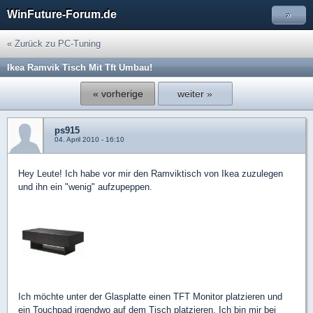
WinFuture-Forum.de
»
« Zurück zu PC-Tuning
Ikea Ramvik Tisch Mit Tft Umbau!
« vorherige
weiter »
ps915
04. April 2010 - 16:10
Hey Leute! Ich habe vor mir den Ramviktisch von Ikea zuzulegen
und ihn ein "wenig" aufzupeppen.
Ich möchte unter der Glasplatte einen TFT Monitor platzieren und
ein Touchpad irgendwo auf dem Tisch platzieren. Ich bin mir bei