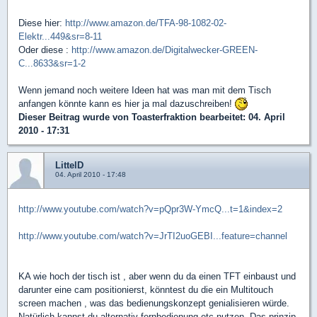
Diese hier:
http://www.amazon.de/TFA-98-1082-02-
Elektr...449&sr=8-11
Oder diese :
http://www.amazon.de/Digitalwecker-GREEN-
C...8633&sr=1-2
Wenn jemand noch weitere Ideen hat was man mit dem Tisch
anfangen könnte kann es hier ja mal dazuschreiben!
Dieser Beitrag wurde von
Toasterfraktion
bearbeitet: 04. April
2010 - 17:31
LittelD
04. April 2010 - 17:48
http://www.youtube.com/watch?v=pQpr3W-YmcQ...t=1&index=2
http://www.youtube.com/watch?v=JrTI2uoGEBI...feature=channel
KA wie hoch der tisch ist , aber wenn du da einen TFT einbaust und
darunter eine cam positionierst, könntest du die ein Multitouch
screen machen , was das bedienungskonzept genialisieren würde.
Natürlich kannst du alternativ fernbedienung etc nutzen. Das prinzip