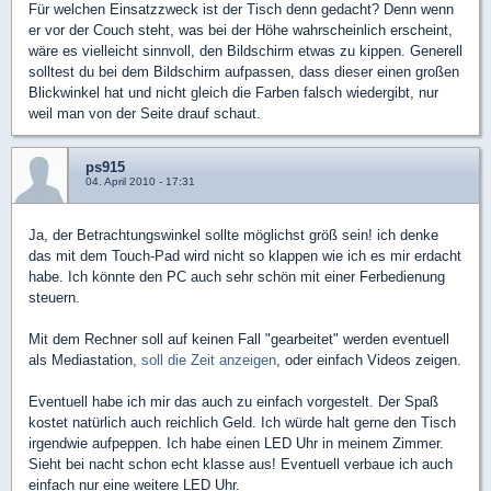
Für welchen Einsatzzweck ist der Tisch denn gedacht? Denn wenn
er vor der Couch steht, was bei der Höhe wahrscheinlich erscheint,
wäre es vielleicht sinnvoll, den Bildschirm etwas zu kippen. Generell
solltest du bei dem Bildschirm aufpassen, dass dieser einen großen
Blickwinkel hat und nicht gleich die Farben falsch wiedergibt, nur
weil man von der Seite drauf schaut.
ps915
04. April 2010 - 17:31
Ja, der Betrachtungswinkel sollte möglichst größ sein! ich denke
das mit dem Touch-Pad wird nicht so klappen wie ich es mir erdacht
habe. Ich könnte den PC auch sehr schön mit einer Ferbedienung
steuern.
Mit dem Rechner soll auf keinen Fall "gearbeitet" werden eventuell
als Mediastation,
soll die Zeit anzeigen
, oder einfach Videos zeigen.
Eventuell habe ich mir das auch zu einfach vorgestelt. Der Spaß
kostet natürlich auch reichlich Geld. Ich würde halt gerne den Tisch
irgendwie aufpeppen. Ich habe einen LED Uhr in meinem Zimmer.
Sieht bei nacht schon echt klasse aus! Eventuell verbaue ich auch
einfach nur eine weitere LED Uhr.