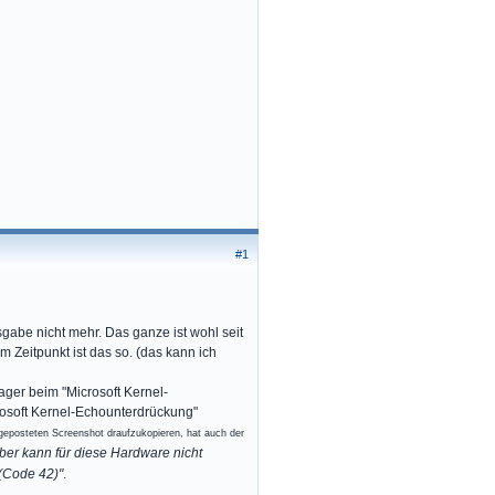
#1
abe nicht mehr. Das ganze ist wohl seit
 Zeitpunkt ist das so. (das kann ich
ger beim "Microsoft Kernel-
crosoft Kernel-Echounterdrückung"
eposteten Screenshot draufzukopieren, hat auch der
iber kann für diese Hardware nicht
(Code 42)"
.