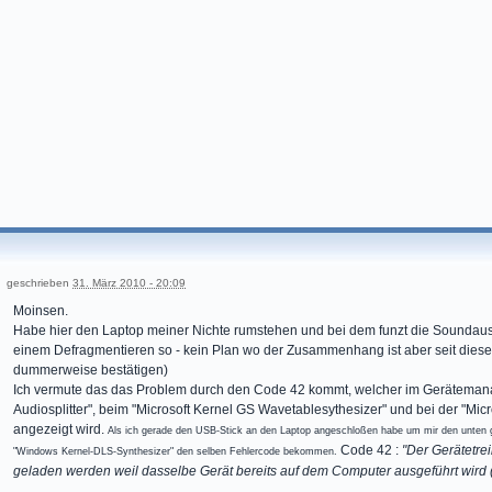
geschrieben
31. März 2010 - 20:09
Moinsen.
Habe hier den Laptop meiner Nichte rumstehen und bei dem funzt die Soundausg
einem Defragmentieren so - kein Plan wo der Zusammenhang ist aber seit diesem
dummerweise bestätigen)
Ich vermute das das Problem durch den Code 42 kommt, welcher im Gerätemana
Audiosplitter", beim "Microsoft Kernel GS Wavetablesythesizer" und bei der "Mi
angezeigt wird.
Als ich gerade den USB-Stick an den Laptop angeschloßen habe um mir den unten g
Code 42 :
"Der Gerätetre
"Windows Kernel-DLS-Synthesizer" den selben Fehlercode bekommen.
geladen werden weil dasselbe Gerät bereits auf dem Computer ausgeführt wird 