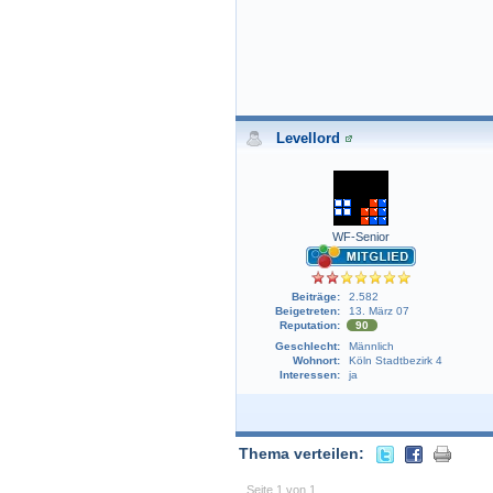
Levellord
WF-Senior
Beiträge:
2.582
Beigetreten:
13. März 07
Reputation:
90
Geschlecht:
Männlich
Wohnort:
Köln Stadtbezirk 4
Interessen:
ja
Thema verteilen:
Seite 1 von 1