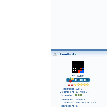
Levellord
WF-Senior
Beiträge:
2.582
Beigetreten:
13. März 07
Reputation:
90
Geschlecht:
Männlich
Wohnort:
Köln Stadtbezirk 4
Interessen:
ja