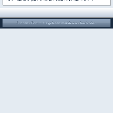
nicht mehr raus..(und "anwählen" kann ich ihn auch nicht..)
Suchen
·
Forum als gelesen markieren
·
Nach oben