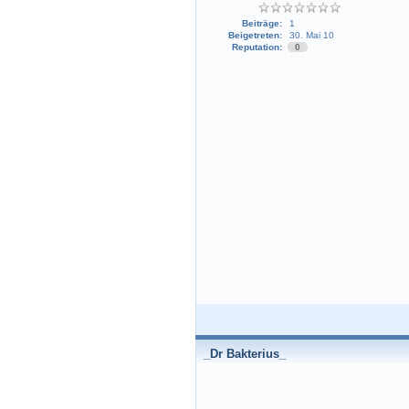
Beiträge:
1
Beigetreten:
30. Mai 10
Reputation:
0
_Dr Bakterius_