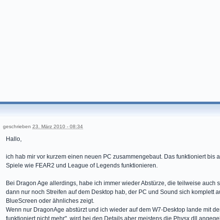
geschrieben
23. März 2010 - 08:34
Hallo,
ich hab mir vor kurzem einen neuen PC zusammengebaut. Das funktioniert bis a
Spiele wie FEAR2 und League of Legends funktionieren.
Bei Dragon Age allerdings, habe ich immer wieder Abstürze, die teilweise auch se
dann nur noch Streifen auf dem Desktop hab, der PC und Sound sich komplett 
BlueScreen oder ähnliches zeigt.
Wenn nur DragonAge abstürzt und ich wieder auf dem W7-Desktop lande mit 
funktioniert nicht mehr", wird bei den Details aber meistens die Physx.dll angeg