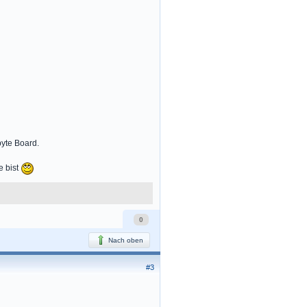
yte Board.
e bist
0
Nach oben
#3