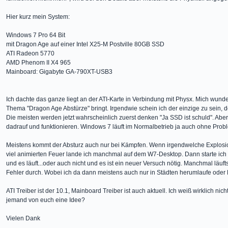
Hier kurz mein System:
Windows 7 Pro 64 Bit
mit Dragon Age auf einer Intel X25-M Postville 80GB SSD
ATI Radeon 5770
AMD Phenom II X4 965
Mainboard: Gigabyte GA-790XT-USB3
Ich dachte das ganze liegt an der ATI-Karte in Verbindung mit Physx. Mich wun
Thema "Dragon Age Abstürze" bringt. Irgendwie schein ich der einzige zu sein, 
Die meisten werden jetzt wahrscheinlich zuerst denken "Ja SSD ist schuld". A
dadrauf und funktionieren. Windows 7 läuft im Normalbetrieb ja auch ohne Prob
Meistens kommt der Absturz auch nur bei Kämpfen. Wenn irgendwelche Explosio
viel animierten Feuer lande ich manchmal auf dem W7-Desktop. Dann starte ich
und es läuft...oder auch nicht und es ist ein neuer Versuch nötig. Manchmal läu
Fehler durch. Wobei ich da dann meistens auch nur in Städten herumlaufe oder 
ATI Treiber ist der 10.1, Mainboard Treiber ist auch aktuell. Ich weiß wirklich ni
jemand von euch eine Idee?
Vielen Dank