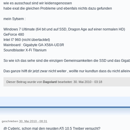
wie es ausschaut sind wir leidensgenossen
habe exat die gleichen Probleme und ebenfals nichts dazu gefunden
mein Sytsem :
Windows 7 Ultimate (64 bit und auf SSD, Dragon Age auf einer normalen HD)
GeForce 480
Intel I7 960 (nicht übertacktet)
Mainboard : Gigabyte GA-X58A-UD3R
Soundblaster X-Fi Titanium
So wie ich das sehe sind die einzigen Gemeinsamkeiten die SSD und das Gigab
Das ganze hilft dir jetzt zwar nicht weiter , wollte nur kundtun dass du nicht allein
Dieser Beitrag wurde von
Dagolard
bearbeitet: 30. Mai 2010 - 03:18
geschrieben
30. Mai 2010 - 08:31
@ Cyderic, schon mal den neusten ATi 10.5 Treiber versucht?