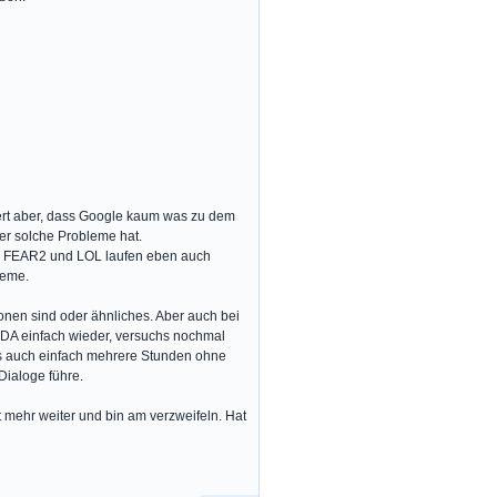
dert aber, dass Google kaum was zu dem
der solche Probleme hat.
ber FEAR2 und LOL laufen eben auch
leme.
nen sind oder ähnliches. Aber auch bei
 DA einfach wieder, versuchs nochmal
fts auch einfach mehrere Stunden ohne
Dialoge führe.
cht mehr weiter und bin am verzweifeln. Hat