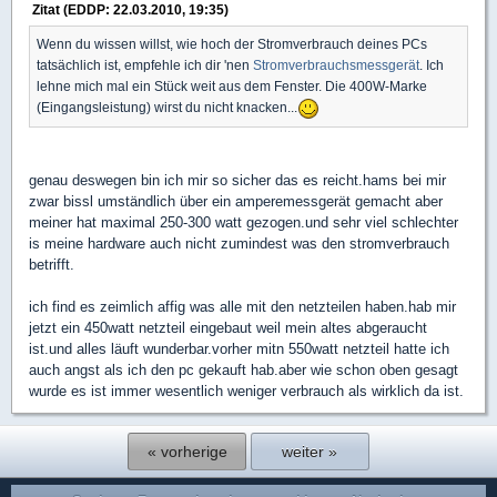
Zitat (EDDP: 22.03.2010, 19:35)
Wenn du wissen willst, wie hoch der Stromverbrauch deines PCs
tatsächlich ist, empfehle ich dir 'nen
Stromverbrauchsmessgerät
. Ich
lehne mich mal ein Stück weit aus dem Fenster. Die 400W-Marke
(Eingangsleistung) wirst du nicht knacken...
genau deswegen bin ich mir so sicher das es reicht.hams bei mir
zwar bissl umständlich über ein amperemessgerät gemacht aber
meiner hat maximal 250-300 watt gezogen.und sehr viel schlechter
is meine hardware auch nicht zumindest was den stromverbrauch
betrifft.
ich find es zeimlich affig was alle mit den netzteilen haben.hab mir
jetzt ein 450watt netzteil eingebaut weil mein altes abgeraucht
ist.und alles läuft wunderbar.vorher mitn 550watt netzteil hatte ich
auch angst als ich den pc gekauft hab.aber wie schon oben gesagt
wurde es ist immer wesentlich weniger verbrauch als wirklich da ist.
« vorherige
weiter »