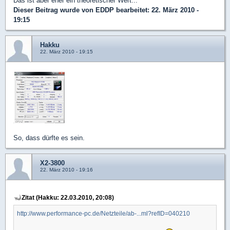
Das ist aber eher ein theoretischer Wert...
Dieser Beitrag wurde von
EDDP
bearbeitet: 22. März 2010 -
19:15
Hakku
22. März 2010 - 19:15
So, dass dürfte es sein.
X2-3800
22. März 2010 - 19:16
Zitat (Hakku: 22.03.2010, 20:08)
http://www.performance-pc.de/Netzteile/ab-...ml?refID=040210