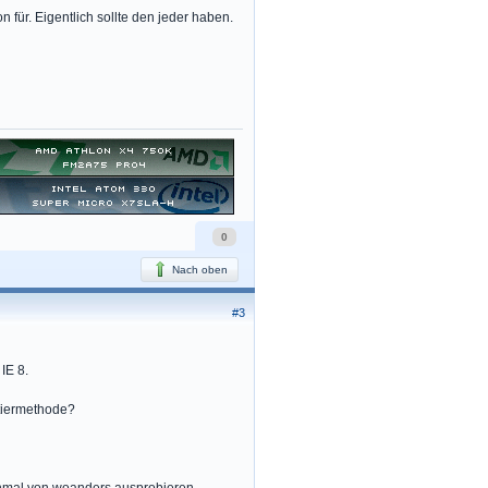
 für. Eigentlich sollte den jeder haben.
0
Nach oben
#3
IE 8.
itiermethode?
ochmal von woanders ausprobieren.