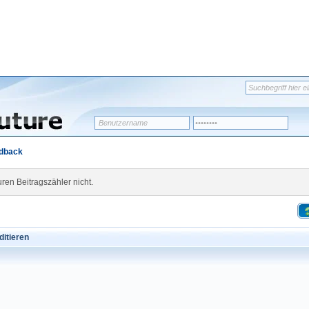
dback
en Beitragszähler nicht.
itieren