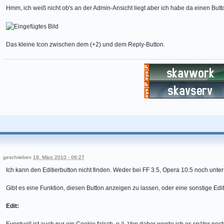
Hmm, ich weiß nicht ob's an der Admin-Ansicht liegt aber ich habe da einen Button
Das kleine Icon zwischen dem (+2) und dem Reply-Button.
geschrieben
19. März 2010 - 06:27
Ich kann den Editierbutton nicht finden. Weder bei FF 3.5, Opera 10.5 noch unter 
Gibt es eine Funktion, diesen Button anzeigen zu lassen, oder eine sonstige Ed
Edit:
Eventuell ist auch nur ein Cookie falsch, o.ä. Von daher werde ich es später n