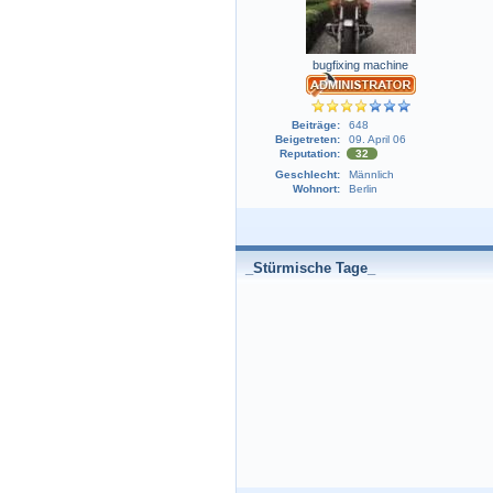
bugfixing machine
Beiträge:
648
Beigetreten:
09. April 06
Reputation:
32
Geschlecht:
Männlich
Wohnort:
Berlin
_Stürmische Tage_