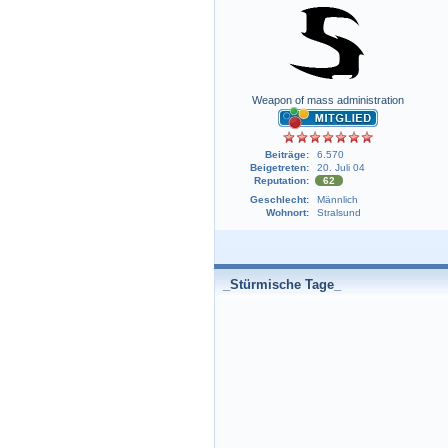
Weapon of mass administration
Beiträge:
6.570
Beigetreten:
20. Juli 04
Reputation:
62
Geschlecht:
Männlich
Wohnort:
Stralsund
_Stürmische Tage_