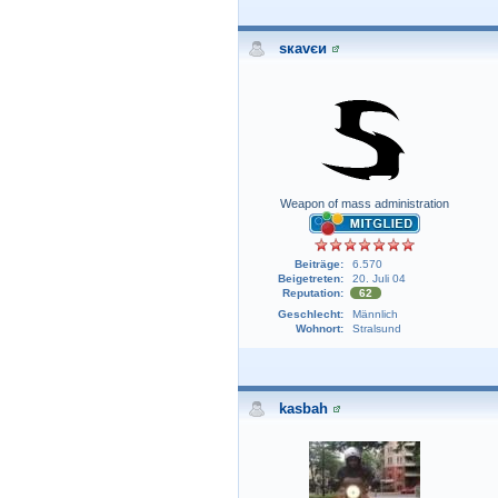
sкavєи
Weapon of mass administration
Beiträge:
6.570
Beigetreten:
20. Juli 04
Reputation:
62
Geschlecht:
Männlich
Wohnort:
Stralsund
kasbah