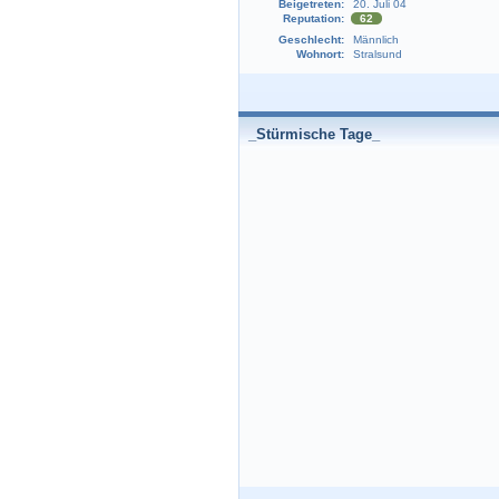
Beigetreten:
20. Juli 04
Reputation:
62
Geschlecht:
Männlich
Wohnort:
Stralsund
_Stürmische Tage_