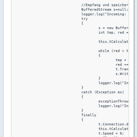
				//Empfang und speichern der Daten

				BufferedStream s=null;

				logger.log("Incoming: Starting receiving");

				try

				{

					s = new BufferedStream(File.Open(t.Path, FileMode.Create), 2 * 1024 * 1024);

					int tmp, red = 0;

					this.tCalculate.Start(t);

					while (red < t.Size)

					{

						tmp = t.Connection.readData(buffer);

						red += tmp;

						t.Transferred = red;

						s.Write(buffer, 0, tmp);

					}

					logger.log("Incoming: Receiving done");

				}

				catch (Exception ex)

				{

					exceptionThrown(ex);

					logger.log("Incoming: Error while receiving");

				}

				finally

				{

					t.Connection.disconnect();

					this.tCalculate.Abort();

					t.Speed = 0;
