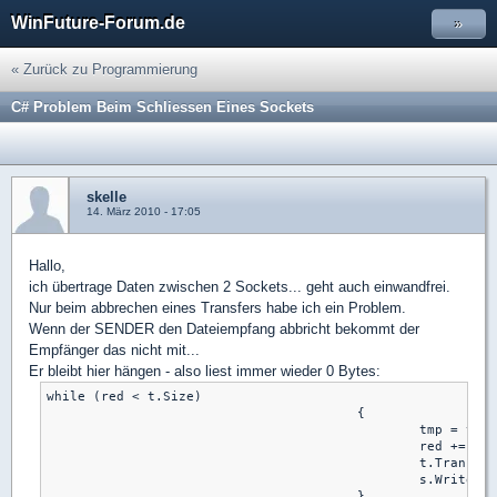
WinFuture-Forum.de
»
« Zurück zu Programmierung
C# Problem Beim Schliessen Eines Sockets
skelle
14. März 2010 - 17:05
Hallo,
ich übertrage Daten zwischen 2 Sockets... geht auch einwandfrei.
Nur beim abbrechen eines Transfers habe ich ein Problem.
Wenn der SENDER den Dateiempfang abbricht bekommt der
Empfänger das nicht mit...
Er bleibt hier hängen - also liest immer wieder 0 Bytes:
while (red < t.Size)

					{

						tmp = t.Connection.readData(buffer);

						red += tmp;

						t.Transferred = red;

						s.Write(buffer, 0, tmp);
