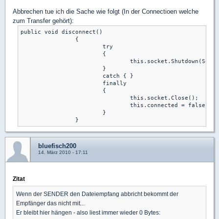
Abbrechen tue ich die Sache wie folgt (In der Connectioen welche
zum Transfer gehört):
public void disconnect()

		{

			try

			{

				this.socket.Shutdown(SocketShutdown.Both);

			}

			catch { }

			finally

			{

				this.socket.Close();

				this.connected = false;

			}

bluefisch200
14. März 2010 - 17:11
Zitat
Wenn der SENDER den Dateiempfang abbricht bekommt der
Empfänger das nicht mit...
Er bleibt hier hängen - also liest immer wieder 0 Bytes: