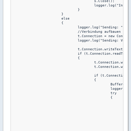
					s.Close();

					logger.log("Incoming: Resources closed");

				}

			}

			else

			{

				logger.log("Sending: " + t.FileName);

				//Verbindung aufbauen

				t.Connection = new Connection(t.Ip, t.Port);

				logger.log("Sending: Verbindung aufgebaut");

				t.Connection.writeText(Commands.Hello);

				if (t.Connection.readText().Equals(Commands.Hello))

				{

					t.Connection.writeText(t.FileName);

					t.Connection.writeText(Convert.ToString(t.Size));

					if (t.Connection.readText().Equals(Commands.Ok))

					{

						BufferedStream s = null;

						logger.log("Sending: Starting Data Transfer");

						try

						{

							 s = new BufferedStream(File.Open(t.Path, FileMode.Open), 2 * 1024 * 1024);

							int tmp, written = 0;

							this.tCalculate.Start(t);

							while (written < t.Size)

							{
