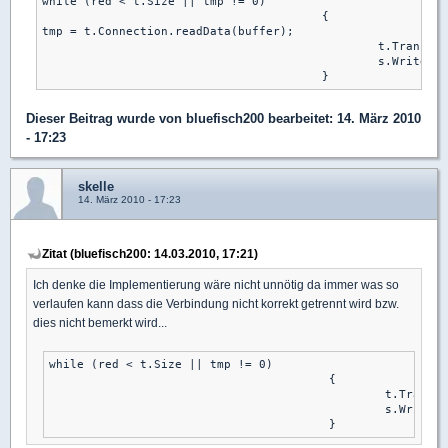
while (red < t.Size || tmp != 0)

					{

tmp = t.Connection.readData(buffer);

						t.Transferred = red += tmp;

						s.Write(buffer, 0, tmp);

Dieser Beitrag wurde von
bluefisch200
bearbeitet: 14. März 2010
- 17:23
skelle
14. März 2010 - 17:23
Zitat (bluefisch200: 14.03.2010, 17:21)
Ich denke die Implementierung wäre nicht unnötig da immer was so
verlaufen kann dass die Verbindung nicht korrekt getrennt wird bzw.
dies nicht bemerkt wird...
while (red < t.Size || tmp != 0)

					{

						t.Transferred = red += t.Connection.readData(buffer);

						s.Write(buffer, 0, tmp);
