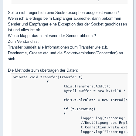
Sollte nicht eigentlich eine Socketexception ausgelöst werden?
Wenn ich allerdings beim Empfänger abbreche, dann bekommen
Sender und Empfänger eine Exception das der Socket geschlossen
ist und alles ist ok.
Wieso klappt das nicht wenn der Sender abbricht?
Zum Verständnis:
Transfer bündelt alle Informationen zum Transfer wie z.b.
Dateiname, Grösse etc und die Socketverbindung(Connection) an
sich
Die Methode zum übertragen der Daten:
private void transfer(Transfer t)

		{

			this.Transfers.Add(t);

			byte[] buffer = new byte[10 * 1024];

			this.tCalculate = new Thread(new ParameterizedThreadStart(calculateTransferSpeed));

			if (t.Incoming)

			{

				logger.log("Incoming: " + t.FileName);

				//Bestätigung des Empfangs senden

				t.Connection.writeText(Commands.Ok);

				logger.log("Incoming: Acceptet Transfer");
