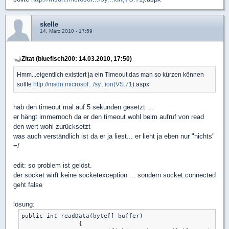
skelle
14. März 2010 - 17:59
Zitat (bluefisch200: 14.03.2010, 17:50)
Hmm...eigentlich existiert ja ein Timeout das man so kürzen können
sollte
http://msdn.microsof.../sy...ion(VS.71
).aspx
hab den timeout mal auf 5 sekunden gesetzt ...
er hängt immernoch da er den timeout wohl beim aufruf von read
den wert wohl zurücksetzt
was auch verständlich ist da er ja liest... er lieht ja eben nur "nichts"
=/
edit: so problem ist gelöst.
der socket wirft keine socketexception ... sondern socket.connected
geht false
lösung:
public int readData(byte[] buffer)

		{
