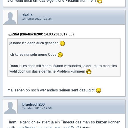
sich wohl doch um das eigentliche Problem kümmern
skelle
14. März 2010 - 17:34
Zitat (bluefisch200: 14.03.2010, 17:33)
ja habe ich dann auch gesehen
Ich kürze nur sehr gerne Code
Dann ist es doch mit Mehraufwand verbunden, leider...muss man sich
wohl doch um das eigentliche Problem kümmern
mal sehen ob noch wer anders seinen senf dazu gibt
bluefisch200
14. März 2010 - 17:50
Hmm...eigentlich existiert ja ein Timeout das man so kürzen können
sollte
http://msdn.microsof.../sy...ion(VS.71
).aspx