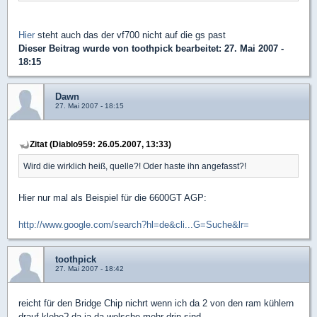
Hier
steht auch das der vf700 nicht auf die gs past
Dieser Beitrag wurde von
toothpick
bearbeitet: 27. Mai 2007 -
18:15
Dawn
27. Mai 2007 - 18:15
Zitat (Diablo959: 26.05.2007, 13:33)
Wird die wirklich heiß, quelle?! Oder haste ihn angefasst?!
Hier nur mal als Beispiel für die 6600GT AGP:
http://www.google.com/search?hl=de&cli...G=Suche&lr=
toothpick
27. Mai 2007 - 18:42
reicht für den Bridge Chip nichrt wenn ich da 2 von den ram kühlern
drauf klebe? da ja da welsche mehr drin sind