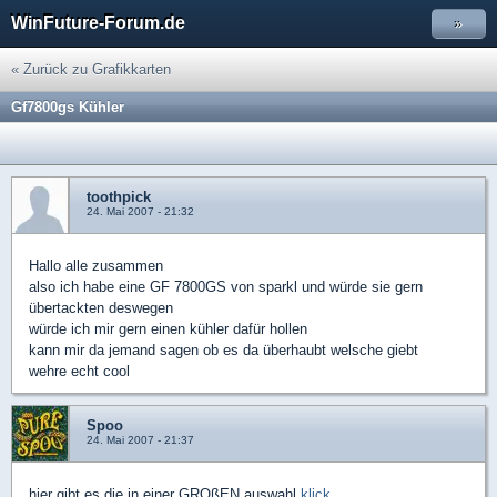
WinFuture-Forum.de
»
« Zurück zu Grafikkarten
Gf7800gs Kühler
toothpick
24. Mai 2007 - 21:32
Hallo alle zusammen
also ich habe eine GF 7800GS von sparkl und würde sie gern
übertackten deswegen
würde ich mir gern einen kühler dafür hollen
kann mir da jemand sagen ob es da überhaubt welsche giebt
wehre echt cool
Spoo
24. Mai 2007 - 21:37
hier gibt es die in einer GROßEN auswahl
klick