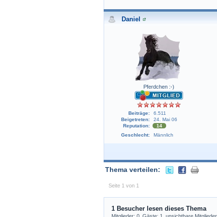
Daniel
Pferdchen :-)
Beiträge:
6.511
Beigetreten:
24. Mai 06
Reputation:
14
Geschlecht:
Männlich
Thema verteilen:
Seite 1 von 1
1 Besucher lesen dieses Thema
Mitglieder: 0, Gäste: 1, unsichtbare Mitglieder