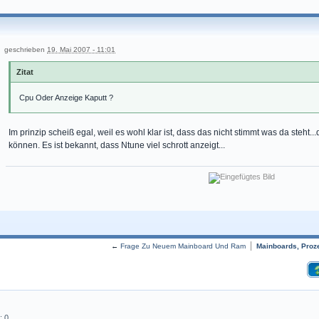
geschrieben
19. Mai 2007 - 11:01
Zitat
Cpu Oder Anzeige Kaputt ?
Im prinzip scheiß egal, weil es wohl klar ist, dass das nicht stimmt was da steht
können. Es ist bekannt, dass Ntune viel schrott anzeigt...
←
Frage Zu Neuem Mainboard Und Ram
Mainboards, Pro
: 0