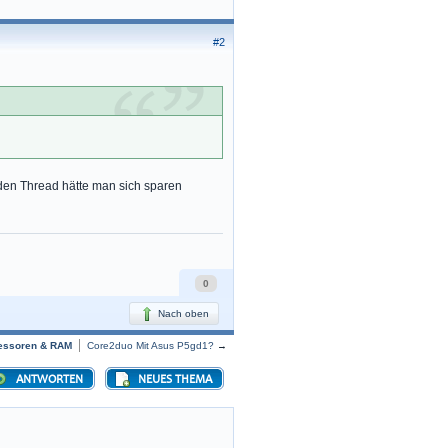
#2
...den Thread hätte man sich sparen
0
Nach oben
zessoren & RAM
Core2duo Mit Asus P5gd1?
→
ANTWORTEN
NEUES THEMA