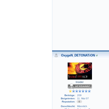
OxygeN_DETONATiON
Insider
Beiträge:
209
Beigetreten:
11. Mai 07
Reputation:
0
Geschlecht:
Männlich