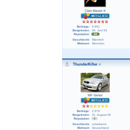
Clam Master K
Beiträge:
6.951
Beigetreten:
06. Juni 04
Reputation:
36
Geschlecht:
Männlich
Wohnort:
München
ThunderKiller
WF-Senior
Beiträge:
2.670
Beigetreten:
31. August 06
Reputation:
0
Geschlecht:
unbekannt
Wohnort:
Deutschland