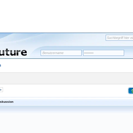
s
 »
iskussion