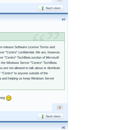
Nach oben
#4
 Pre-release Software License Terms and
er "Centro" confidential. We are, however,
er "Centro" TechBeta section of Microsoft
in the Windows Server "Centro" TechBeta
re not allowed to talk about or distribute
"Centro" to anyone outside of the
eta and helping us keep Windows Server
 weg
0
Nach oben
#5