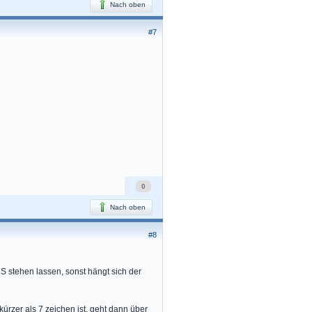
Nach oben
#7
0
Nach oben
#8
S stehen lassen, sonst hängt sich der
kürzer als 7 zeichen ist, geht dann über