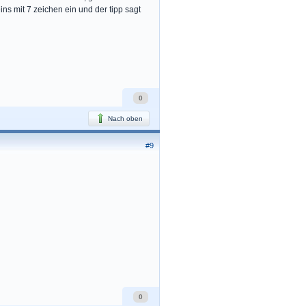
ns mit 7 zeichen ein und der tipp sagt
0
Nach oben
#9
0