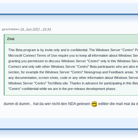
geschrieben
19. Juni 2007 - 20:44
Zitat
This Beta program is by invite only and is confidential. The Windows Server “Centro”
Microsoft Connect Terms of Use require you to keep all information about Windows Serv
granting you permission to discuss Windows Server "Centro" only in this Windows Serv
Connect and only with other Windows Server "Centro" Beta participants who are also 
section, for example the Windows Server "Centro" Newsgroup and Feedback areas. You a
any documentation, screen shots, code or any other information about Windows Server 
Windows Server "Centro" TechBeta site. Thanks in advance for participating in this B
"Centro" confidential while we are in the pre-release development phase.
dumm di dumm... hat da wer nicht den NDA gelesen
editier die mail mal da