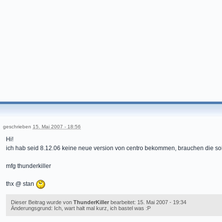
geschrieben
15. Mai 2007 - 18:56
Hi!
ich hab seid 8.12.06 keine neue version von centro bekommen, brauchen die sol
mfg thunderkiller
thx @ stan
Dieser Beitrag wurde von
ThunderKiller
bearbeitet: 15. Mai 2007 - 19:34
Änderungsgrund: Ich, wart halt mal kurz, ich bastel was :P