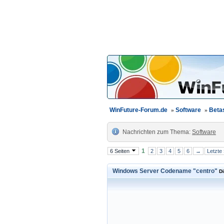
WinFuture-Forum.de
»
Software
»
Beta
Nachrichten zum Thema:
Software
1
6 Seiten
2
3
4
5
6
→
Letzte
Windows Server Codename "centro"
D