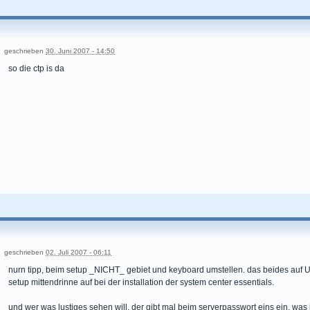
geschrieben
30. Juni 2007 - 14:50
so die ctp is da
geschrieben
02. Juli 2007 - 06:11
nurn tipp, beim setup _NICHT_ gebiet und keyboard umstellen. das beides auf U
setup mittendrinne auf bei der installation der system center essentials.
und wer was lustiges sehen will, der gibt mal beim serverpasswort eins ein, was 