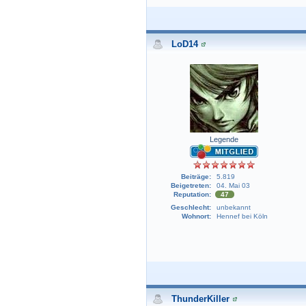
LoD14
Legende
Beiträge:
5.819
Beigetreten:
04. Mai 03
Reputation:
47
Geschlecht:
unbekannt
Wohnort:
Hennef bei Köln
ThunderKiller